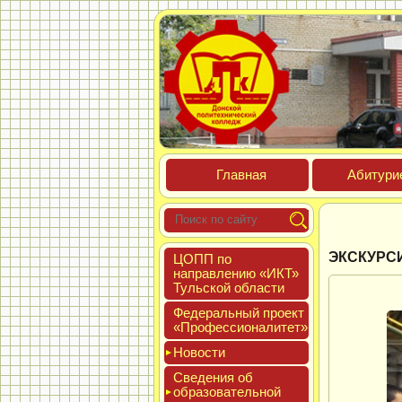
Глав­ная
Аби­тури­
ЭКСКУРС
ЦОПП по
нап­равле­нию «ИКТ»
Туль­ской об­ласти
Феде­раль­ный про­ект
«Про­фес­си­она­литет»
Новос­ти
Све­дения об
об­ра­зова­тель­ной