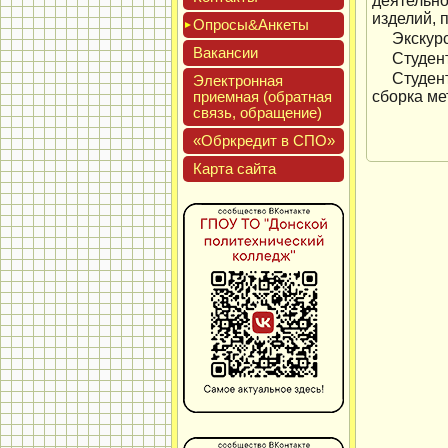
деятельно
изделий, 
Опро­сы&Анке­ты
Экскур
Вакан­сии
Студен
Студен
Элек­трон­ная
при­ем­ная (об­ратная
сборка ме
связь, об­ра­щение)
«Обркре­дит в СПО»
Кар­та сай­та