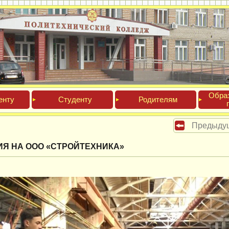
Обра­
ен­ту
Сту­ден­ту
Роди­телям
Предыду
ИЯ НА ООО «СТРОЙТЕХНИКА»