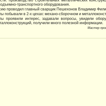
сти: производство строительных металлических конструк
подъемно-транспортного оборудования.
сию проводил главный сварщик Пешехонов Владимир Фили
ты побывали в 2-х цехах: механо-сборочном и металлоконст
ты проявили интерес, задавали вопросы, увидели обору
таллоконструкций, получили много полезной информации.
Мастер прои