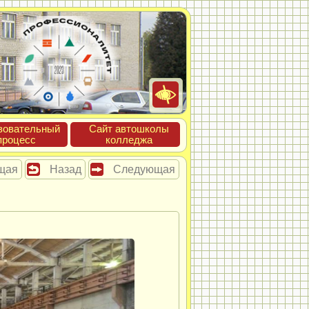
зова­тель­ный
Сайт ав­тошко­лы
про­цесс
кол­леджа
щая
Назад
Следующая