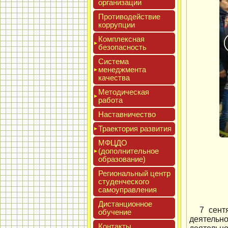
ор­га­низа­ции
Про­тиво­дей­ствие
кор­рупции
Ком­плексная
бе­зопас­ность
Сис­те­ма
ме­нед­жмен­та
ка­чес­тва
Мето­дичес­кая
ра­бота
Нас­тавни­чес­тво
Тра­ек­то­рия раз­ви­тия
МФЦДО
(до­пол­ни­тель­ное
об­ра­зова­ние)
Реги­ональ­ный центр
сту­ден­ческо­го
са­мо­уп­равле­ния
Дис­танци­он­ное
7 сент
обу­чение
деятельн
Кон­такты