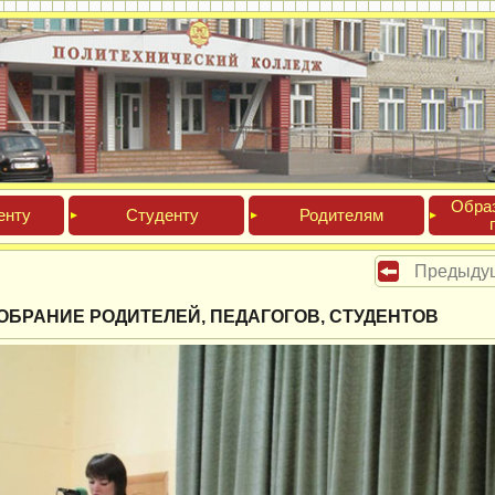
Обра­
ен­ту
Сту­ден­ту
Роди­телям
Предыду
ОБРАНИЕ РОДИТЕЛЕЙ, ПЕДАГОГОВ, СТУДЕНТОВ