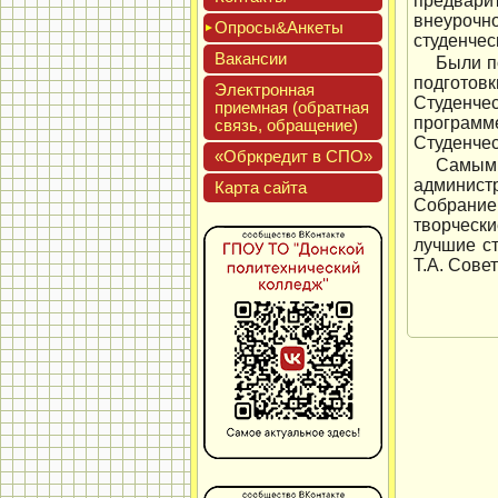
предвари
внеурочн
Опро­сы&Анке­ты
студенчес
Вакан­сии
Были п
подготовк
Элек­трон­ная
Студенче
при­ем­ная (об­ратная
программ
связь, об­ра­щение)
Студенчес
«Обркре­дит в СПО»
Самым
администр
Кар­та сай­та
Собрание
творческ
лучшие с
Т.А. Сове