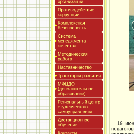
ор­га­низа­ции
Про­тиво­дей­ствие
кор­рупции
Ком­плексная
бе­зопас­ность
Сис­те­ма
ме­нед­жмен­та
ка­чес­тва
Мето­дичес­кая
ра­бота
Нас­тавни­чес­тво
Тра­ек­то­рия раз­ви­тия
МФЦДО
(до­пол­ни­тель­ное
об­ра­зова­ние)
Реги­ональ­ный центр
сту­ден­ческо­го
са­мо­уп­равле­ния
Дис­танци­он­ное
19 июн
обу­чение
педагогов
Кон­такты