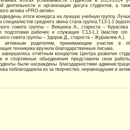
тельных итогах успеваемости студентов в 2013-2014 у
ой деятельности и организации досуга студентов, а та
кого актива «PRO-актив».
одведены итоги конкурса на лучшую учебную группу. Лучш
и специалистов среднего звена стала группа Т13-1.1 (курат
ского совета группы – Векшина А., староста – Курасова
е подготовки рабочих и служащих С13-1.1 (мастер п/о
кого совета группы – Здоров Д., староста – Журавлев А.).
 активным родителям, принимающим участие в общ
ация техникума вручила благодарственные письма.
 завершилось отчётным концертом Центра развития студе
ие и спортивные объединения представили свои работ
туденты были награждены благодарностями администрации
това поблагодарила их за творчество, неравнодушие и акт