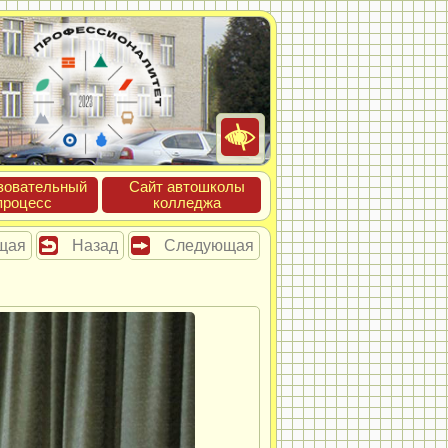
зова­тель­ный
Сайт ав­тошко­лы
про­цесс
кол­леджа
щая
Назад
Следующая