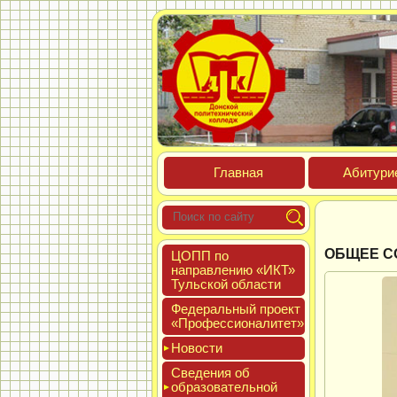
Глав­ная
Аби­тури­
ОБЩЕЕ С
ЦОПП по
нап­равле­нию «ИКТ»
Туль­ской об­ласти
Феде­раль­ный про­ект
«Про­фес­си­она­литет»
Новос­ти
Све­дения об
об­ра­зова­тель­ной