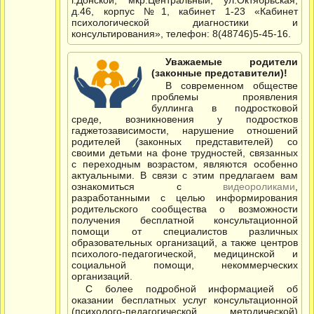
г.Донской, мкр.Центральный, ул.Октябрьская,
д.46, корпус №1, кабинет 1-23 «Кабинет
психологической диагностики и
консультирования», телефон: 8(48746)5-45-16.
Уважаемые родители
(законные представители)!
В современном обществе
проблемы проявления
буллинга в подростковой
среде, возникновения у подростков
гаджетозависимости, нарушение отношений
родителей (законных представителей) со
своими детьми на фоне трудностей, связанных
с переходным возрастом, являются особенно
актуальными. В связи с этим предлагаем вам
ознакомиться с
видеороликами
,
разработанными с целью информирования
родительского сообщества о возможности
получения бесплатной консультационной
помощи от специалистов различных
образовательных организаций, а также центров
психолого-педагогической, медицинской и
социальной помощи, некоммерческих
организаций.
С более подробной информацией об
оказании бесплатных услуг консультационной
(психолого-педагогической, методической)