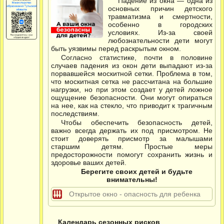
Падение из окна — одна из
основных причин детского
травматизма и смертности,
особенно в городских
условиях. Из-за своей
любознательности дети могут
быть уязвимы перед раскрытым окном.
Согласно статистике, почти в половине
случаев падения из окон дети выпадают из-за
порвавшейся москитной сетки. Проблема в том,
что москитная сетка не рассчитана на большие
нагрузки, но при этом создает у детей ложное
ощущение безопасности. Они могут опираться
на нее, как на стекло, что приводит к трагичным
последствиям.
Чтобы обеспечить безопасность детей,
важно всегда держать их под присмотром. Не
стоит доверять присмотр за малышами
старшим детям. Простые меры
предосторожности помогут сохранить жизнь и
здоровье ваших детей.
Берегите своих детей и будьте
внимательны!
Открытое окно - опасность для ребенка
Календарь сезонных рисков