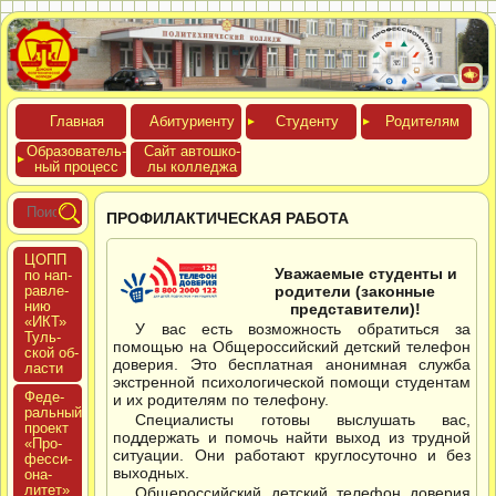
Глав­ная
Аби­тури­ен­ту
Сту­ден­ту
Роди­телям
Обра­зова­тель­
Сайт ав­тошко­
ный про­цесс
лы кол­леджа
ПРОФИЛАКТИЧЕСКАЯ РАБОТА
ЦОПП
Уважаемые студенты и
по нап­
равле­
родители (законные
нию
представители)!
«ИКТ»
У вас есть возможность обратиться за
Туль­
помощью на Общероссийский детский телефон
ской об­
доверия. Это бесплатная анонимная служба
ласти
экстренной психологической помощи студентам
Феде­
и их родителям по телефону.
раль­ный
Специалисты готовы выслушать вас,
про­ект
поддержать и помочь найти выход из трудной
«Про­
ситуации. Они работают круглосуточно и без
фес­си­
выходных.
она­
литет»
Общероссийский детский телефон доверия