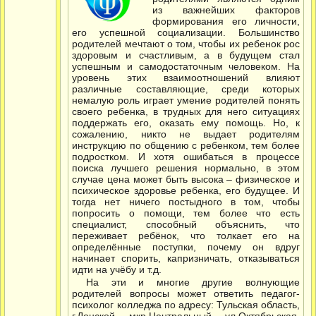
из важнейших факторов
формирования его личности,
его успешной социализации. Большинство
родителей мечтают о том, чтобы их ребенок рос
здоровым и счастливым, а в будущем стал
успешным и самодостаточным человеком. На
уровень этих взаимоотношений влияют
различные составляющие, среди которых
немалую роль играет умение родителей понять
своего ребенка, в трудных для него ситуациях
поддержать его, оказать ему помощь. Но, к
сожалению, никто не выдает родителям
инструкцию по общению с ребенком, тем более
подростком. И хотя ошибаться в процессе
поиска лучшего решения нормально, в этом
случае цена может быть высока – физическое и
психическое здоровье ребенка, его будущее. И
тогда нет ничего постыдного в том, чтобы
попросить о помощи, тем более что есть
специалист, способный объяснить, что
переживает ребёнок, что толкает его на
определённые поступки, почему он вдруг
начинает спорить, капризничать, отказываться
идти на учёбу и т.д.
На эти и многие другие волнующие
родителей вопросы может ответить педагог-
психолог колледжа по адресу: Тульская область,