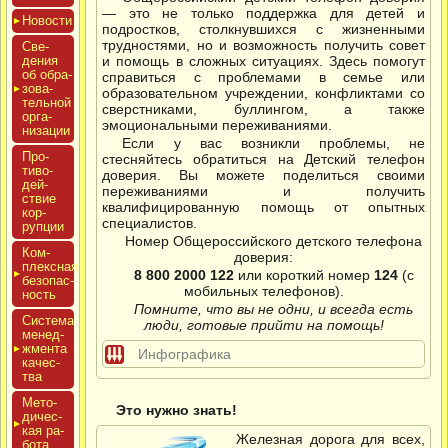
— это не только поддержка для детей и
Новос­ти
подростков, столкнувшихся с жизненными
трудностями, но и возможность получить совет
Све­
дения
и помощь в сложных ситуациях. Здесь помогут
об об­ра­
справиться с проблемами в семье или
зова­
образовательном учреждении, конфликтами со
тель­ной
сверстниками, буллингом, а также
ор­га­
эмоциональными переживаниями.
низа­ции
Если у вас возникли проблемы, не
Про­
стесняйтесь обратиться на Детский телефон
тиво­
доверия. Вы можете поделиться своими
дей­
переживаниями и получить
ствие
квалифицированную помощь от опытных
кор­
специалистов.
рупции
Номер Общероссийского детского телефона
Ком­
доверия:
плексная
8 800 2000 122
или короткий номер
124
(с
бе­зопас­
мобильных телефонов).
ность
Помните, что вы не одни, и всегда есть
Сис­те­ма
люди, готовые прийти на помощь!
ме­нед­
жмен­та
Инфографика
ка­чес­
тва
Мето­
Это нужно знать!
дичес­
кая ра­
Железная дорога для всех,
бота