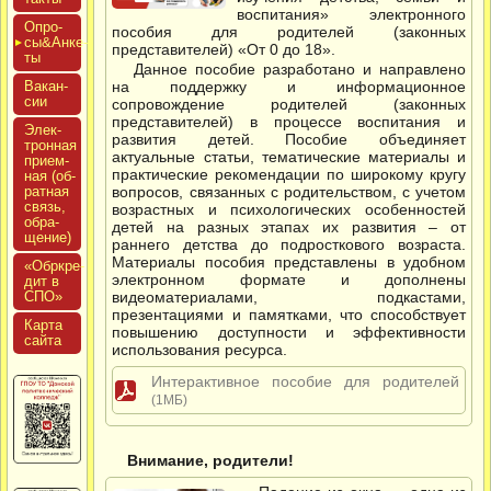
воспитания» электронного
Опро­
пособия для родителей (законных
сы&Анке­
представителей) «От 0 до 18».
ты
Данное пособие разработано и направлено
Вакан­
на поддержку и информационное
сии
сопровождение родителей (законных
представителей) в процессе воспитания и
Элек­
развития детей. Пособие объединяет
трон­ная
актуальные статьи, тематические материалы и
при­ем­
практические рекомендации по широкому кругу
ная (об­
ратная
вопросов, связанных с родительством, с учетом
связь,
возрастных и психологических особенностей
об­ра­
детей на разных этапах их развития – от
щение)
раннего детства до подросткового возраста.
Материалы пособия представлены в удобном
«Обркре­
электронном формате и дополнены
дит в
СПО»
видеоматериалами, подкастами,
презентациями и памятками, что способствует
Кар­та
повышению доступности и эффективности
сай­та
использования ресурса.
Интерактивное пособие для родителей
(1МБ)
Внимание, родители!