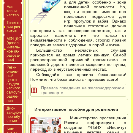
а для детей особенно - зона
Нас­
повышенной опасности. Но,
тавни­
как, ни странно, именно она
чес­тво
привлекает подростков для
игр, прогулок и забав. Однако
Тра­ек­то­
печальная статистика должна
рия раз­
насторожить как несовершеннолетних, так и
ви­тия
взрослых, напомнить им, что только от
МФЦДО
внимательности и соблюдения, строгих правил
(до­пол­
поведения зависит здоровье, а порой и жизнь.
ни­тель­
Большинство несчастных случаев
ное об­
приходится на время летних каникул. Самой
ра­зова­
ние)
распространенной причиной травматизма на
железной дороге является хождение по путям,
Реги­
переход их в неустановленных местах.
ональ­
Соблюдайте все правила безопасности!
ный
Помните, что безопасность - превыше всего!
центр
сту­ден­
Правила поведения на железнодорожном
ческо­го
са­мо­уп­
транспорте
равле­
ния
Дис­
Интерактивное пособие для родителей
танци­он­
ное обу­
Министерство просвещения
чение
России информирует о
создании ФГБНУ «Институт
Кон­
изучения детства, семьи и
такты