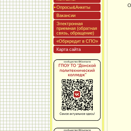
О
Опро­сы&Анке­ты
Вакан­сии
Элек­трон­ная
при­ем­ная (об­ратная
связь, об­ра­щение)
«Обркре­дит в СПО»
Кар­та сай­та