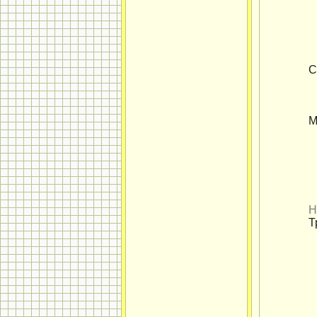
С
М
Н
Т