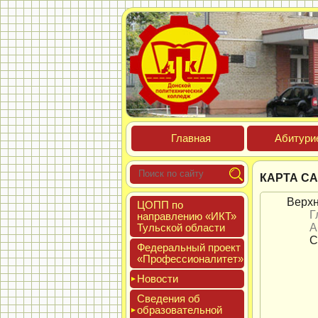
Глав­ная
Аби­тури­
КАРТА С
Верх
ЦОПП по
Г
нап­равле­нию «ИКТ»
Туль­ской об­ласти
А
С
Феде­раль­ный про­ект
«Про­фес­си­она­литет»
Новос­ти
Све­дения об
об­ра­зова­тель­ной