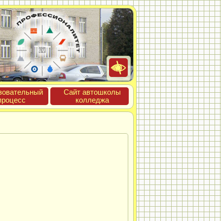
зова­тель­ный
Сайт ав­тошко­лы
про­цесс
кол­леджа