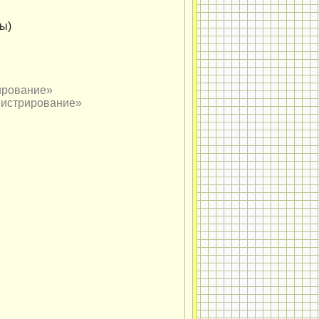
ы)
ирование»
нистрирование»