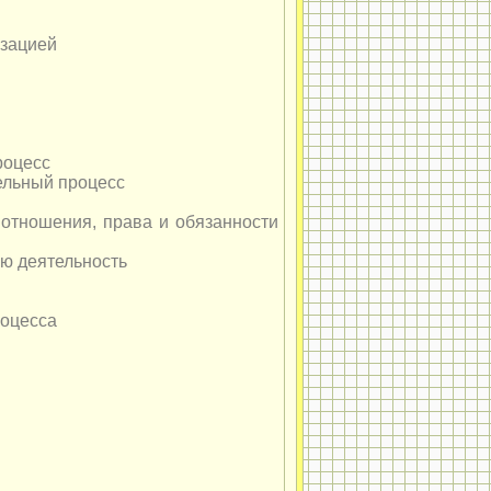
изацией
роцесс
ельный процесс
отношения, права и обязанности
ю деятельность
роцесса