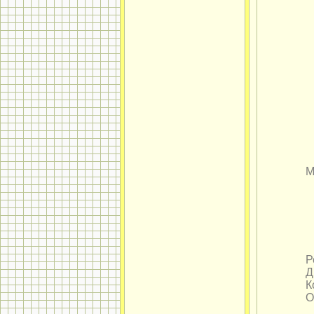
М
Р
Д
К
О