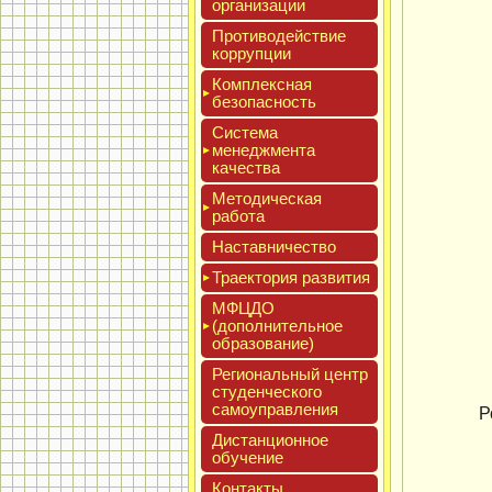
ор­га­низа­ции
Про­тиво­дей­ствие
кор­рупции
Ком­плексная
бе­зопас­ность
Сис­те­ма
ме­нед­жмен­та
ка­чес­тва
Мето­дичес­кая
ра­бота
Нас­тавни­чес­тво
Тра­ек­то­рия раз­ви­тия
МФЦДО
(до­пол­ни­тель­ное
об­ра­зова­ние)
Реги­ональ­ный центр
сту­ден­ческо­го
са­мо­уп­равле­ния
Р
Дис­танци­он­ное
обу­чение
Кон­такты