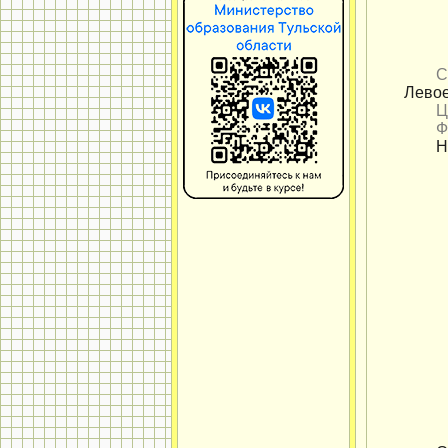
С
Лево
Ц
Ф
Н