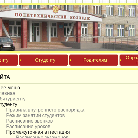
Обра­
ен­ту
Сту­ден­ту
Роди­телям
АЙТА
нее меню
лавная
битуриенту
туденту
Правила внутреннего распорядка
Режим занятий студентов
Расписание звонков
Расписание уроков
Промежуточная аттестация
Расписание экзаменов