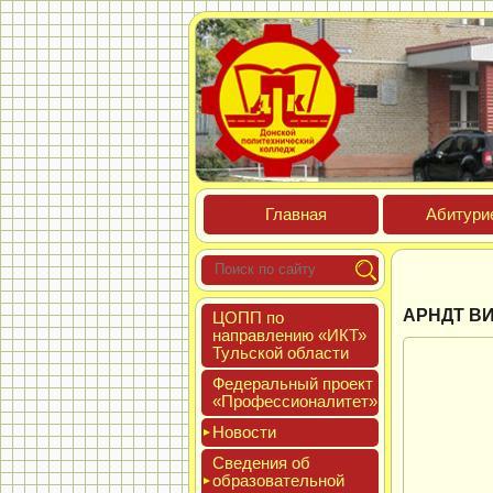
Глав­ная
Аби­тури­
АРНДТ В
ЦОПП по
нап­равле­нию «ИКТ»
Туль­ской об­ласти
Феде­раль­ный про­ект
«Про­фес­си­она­литет»
Новос­ти
Све­дения об
об­ра­зова­тель­ной