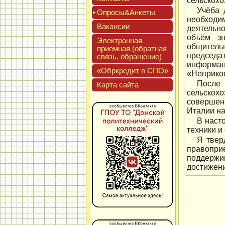
сельскохо
Учёба 
Опро­сы&Анке­ты
необходи
Вакан­сии
деятельн
объём зн
Элек­трон­ная
общител
при­ем­ная (об­ратная
председа
связь, об­ра­щение)
информа
«Обркре­дит в СПО»
«Неприкос
После 
Кар­та сай­та
сельскох
совершен
Италии на
В наст
техники и
Я твер
правопри
поддержи
достижени