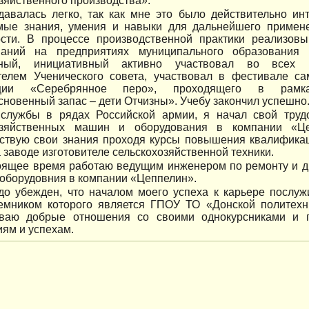
зяйственного производства».
давалась легко, так как мне это было действительно ин
мые знания, умения и навыки для дальнейшего примен
ости. В процессе производственной практики реализов
аний на предприятиях муниципального образования 
ьный, инициативный активно участвовал во всех 
телем Ученического совета, участвовал в фестивале с
ции «Серебрянное перо», проходящего в рамк
новенный запас – дети Отчизны». Учебу закончил успешно
службы в рядах Российской армии, я начал свой труд
озяйственных машин и оборудования в компании «Це
ствую свои знания проходя курсы повышения квалификац
 заводе изготовителе сельскохозяйственной техники.
оящее время работаю ведущим инженером по ремонту и ди
 оборудовния в компании «Цеппелин».
до убежден, что началом моего успеха к карьере послуж
емником которого является ГПОУ ТО «Донской политехн
ваю добрые отношения со своими однокурсниками и п
ям и успехам.