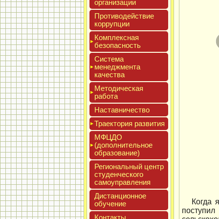
ор­га­низа­ции
Про­тиво­дей­ствие
кор­рупции
Ком­плексная
бе­зопас­ность
Сис­те­ма
ме­нед­жмен­та
ка­чес­тва
Мето­дичес­кая
ра­бота
Нас­тавни­чес­тво
Тра­ек­то­рия раз­ви­тия
МФЦДО
(до­пол­ни­тель­ное
об­ра­зова­ние)
Реги­ональ­ный центр
сту­ден­ческо­го
са­мо­уп­равле­ния
Дис­танци­он­ное
Когда 
обу­чение
поступи
Кон­такты