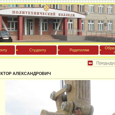
Обра­
ен­ту
Сту­ден­ту
Роди­телям
Предыду
ИКТОР АЛЕКСАНДРОВИЧ