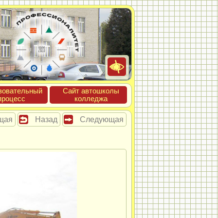
зова­тель­ный
Сайт ав­тошко­лы
про­цесс
кол­леджа
щая
Назад
Следующая