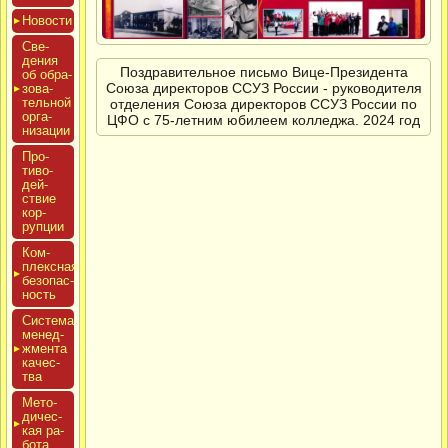
Новос­ти
Све­
дения
Поздравительное письмо Вице-Президента
об об­ра­
Союза директоров ССУЗ России - руководителя
зова­
тель­ной
отделения Союза директоров ССУЗ России по
ор­га­
ЦФО с 75-летним юбилеем колледжа. 2024 год
низа­ции
Про­
тиво­
дей­
ствие
кор­
рупции
Ком­
плексная
бе­зопас­
ность
Сис­те­ма
ме­нед­
жмен­та
ка­чес­
тва
Мето­
дичес­
кая ра­
бота