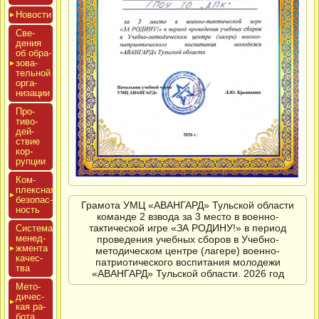
Новос­ти
Све­
дения
об об­ра­
зова­
тель­ной
ор­га­
низа­ции
Про­
тиво­
дей­
ствие
кор­
рупции
Ком­
плексная
бе­зопас­
Грамота УМЦ «АВАНГАРД» Тульской области
ность
команде 2 взвода за 3 место в военно-
тактической игре «ЗА РОДИНУ!» в период
Сис­те­ма
ме­нед­
проведения учебных сборов в Учебно-
жмен­та
методическом центре (лагере) военно-
ка­чес­
патриотического воспитания молодежи
тва
«АВАНГАРД» Тульской области. 2026 год
Мето­
дичес­
кая ра­
бота