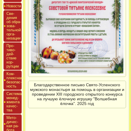
Новос­ти
Све­
дения
об об­ра­
зова­
тель­ной
ор­га­
низа­ции
Про­
тиво­
дей­
ствие
кор­
рупции
Ком­
плексная
бе­зопас­
Благодарственное письмо Свято-Успенского
ность
мужского монастыря за помощь в организации и
Сис­те­ма
проведении XIII городского открытого конкурса
ме­нед­
на лучшую ёлочную игрушку "Волшебная
жмен­та
ёлочка". 2025 год
ка­чес­
тва
Мето­
дичес­
кая ра­
бота