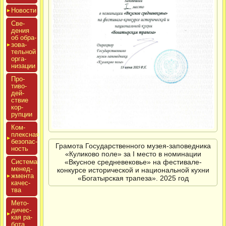
Новос­ти
Све­
дения
об об­ра­
зова­
тель­ной
ор­га­
низа­ции
Про­
тиво­
дей­
ствие
кор­
рупции
Ком­
плексная
бе­зопас­
Грамота Государственного музея-заповедника
ность
«Куликово поле» за I место в номинации
«Вкусное средневековье» на фестивале-
Сис­те­ма
ме­нед­
конкурсе исторической и национальной кухни
жмен­та
«Богатырская трапеза». 2025 год
ка­чес­
тва
Мето­
дичес­
кая ра­
бота