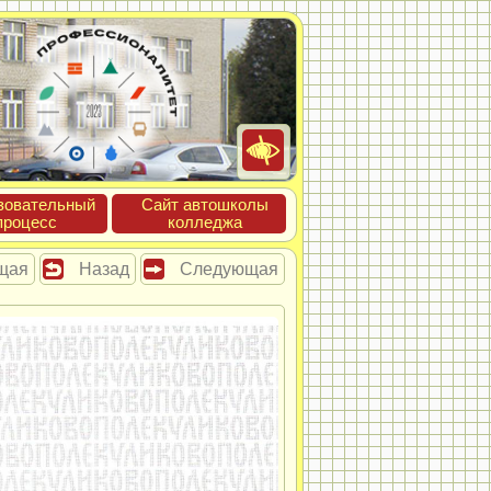
зова­тель­ный
Сайт ав­тошко­лы
про­цесс
кол­леджа
щая
Назад
Следующая