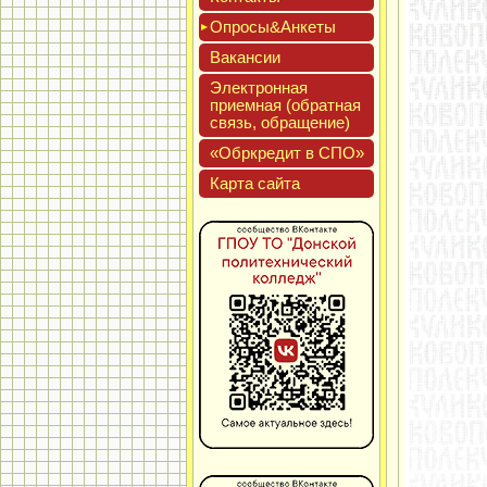
Опро­сы&Анке­ты
Вакан­сии
Элек­трон­ная
при­ем­ная (об­ратная
связь, об­ра­щение)
«Обркре­дит в СПО»
Кар­та сай­та