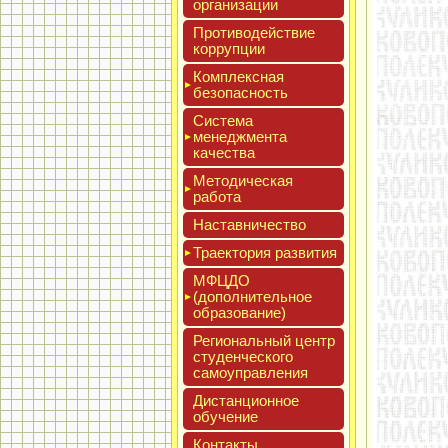
ор­га­низа­ции
Про­тиво­дей­ствие
кор­рупции
Ком­плексная
бе­зопас­ность
Сис­те­ма
ме­нед­жмен­та
ка­чес­тва
Мето­дичес­кая
ра­бота
Нас­тавни­чес­тво
Тра­ек­то­рия раз­ви­тия
МФЦДО
(до­пол­ни­тель­ное
об­ра­зова­ние)
Реги­ональ­ный центр
сту­ден­ческо­го
са­мо­уп­равле­ния
Дис­танци­он­ное
обу­чение
Кон­такты