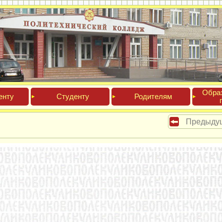
Обра­
ен­ту
Сту­ден­ту
Роди­телям
Предыду