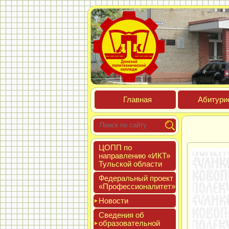
Глав­ная
Аби­тури­
ЦОПП по
нап­равле­нию «ИКТ»
Туль­ской об­ласти
Феде­раль­ный про­ект
«Про­фес­си­она­литет»
Новос­ти
Све­дения об
об­ра­зова­тель­ной