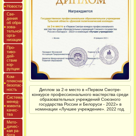
Новос­ти
Све­
дения
об об­ра­
зова­
тель­ной
ор­га­
низа­ции
Про­
тиво­
дей­
ствие
кор­
рупции
Ком­
плексная
бе­зопас­
Диплом за 2-е место в «Первом Смотре-
ность
конкурсе профессионального мастерства среди
Сис­те­ма
образовательных учреждений Союзного
ме­нед­
государства России и Белоруси - 2022» в
жмен­та
номинации «Лучшее учреждение». 2022 год.
ка­чес­
тва
Мето­
дичес­
кая ра­
бота