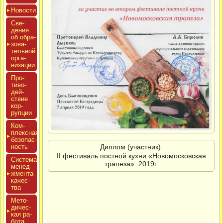
Новос­ти
Све­
дения
об об­ра­
зова­
тель­ной
ор­га­
низа­ции
Про­
тиво­
дей­
ствие
кор­
рупции
Ком­
плексная
бе­зопас­
Диплом (участник).
ность
II фестиваль постной кухни «Новомосковская
Сис­те­ма
трапеза». 2019г.
ме­нед­
жмен­та
ка­чес­
тва
Мето­
дичес­
кая ра­
бота