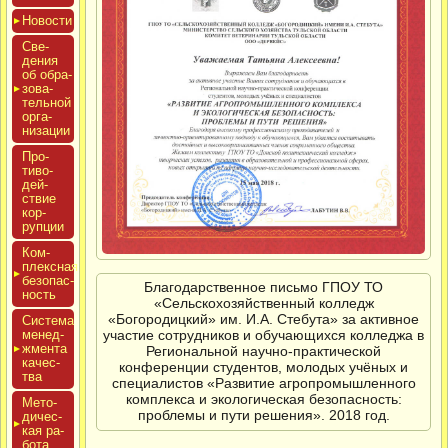
Новос­ти
Све­
дения
об об­ра­
зова­
тель­ной
ор­га­
низа­ции
Про­
тиво­
дей­
ствие
кор­
рупции
Ком­
плексная
бе­зопас­
Благодарственное письмо ГПОУ ТО
ность
«Сельскохозяйственный колледж
«Богородицкий» им. И.А. Стебута» за активное
Сис­те­ма
участие сотрудников и обучающихся колледжа в
ме­нед­
жмен­та
Региональной научно-практической
ка­чес­
конференции студентов, молодых учёных и
тва
специалистов «Развитие агропромышленного
комплекса и экологическая безопасность:
Мето­
проблемы и пути решения». 2018 год.
дичес­
кая ра­
бота