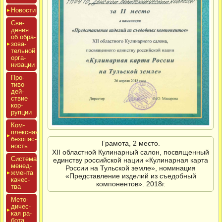
Новос­ти
Све­
дения
об об­ра­
зова­
тель­ной
ор­га­
низа­ции
Про­
тиво­
дей­
ствие
кор­
рупции
Ком­
плексная
бе­зопас­
Грамота, 2 место.
ность
XII областной Кулинарный салон, посвященный
Сис­те­ма
единству российской нации «Кулинарная карта
ме­нед­
России на Тульской земле», номинация
жмен­та
«Представление изделий из съедобный
ка­чес­
компонентов». 2018г.
тва
Мето­
дичес­
кая ра­
бота