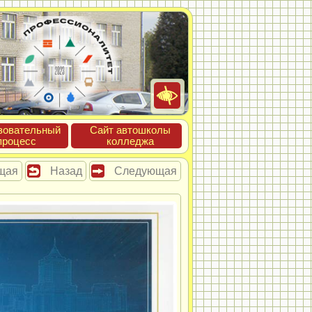
зова­тель­ный
Сайт ав­тошко­лы
про­цесс
кол­леджа
щая
Назад
Следующая