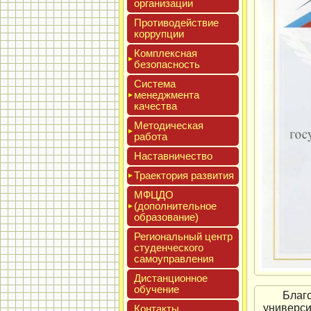
ор­га­низа­ции
Про­тиво­дей­ствие
кор­рупции
Ком­плексная
бе­зопас­ность
Сис­те­ма
ме­нед­жмен­та
ка­чес­тва
Мето­дичес­кая
ра­бота
Нас­тавни­чес­тво
Тра­ек­то­рия раз­ви­тия
МФЦДО
(до­пол­ни­тель­ное
об­ра­зова­ние)
Реги­ональ­ный центр
сту­ден­ческо­го
са­мо­уп­равле­ния
Дис­танци­он­ное
обу­чение
Благ
универси
Кон­такты