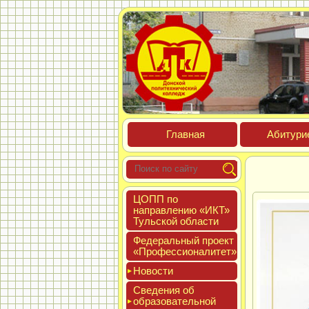
Глав­ная
Аби­тури­
ЦОПП по
нап­равле­нию «ИКТ»
Туль­ской об­ласти
Феде­раль­ный про­ект
«Про­фес­си­она­литет»
Новос­ти
Све­дения об
об­ра­зова­тель­ной