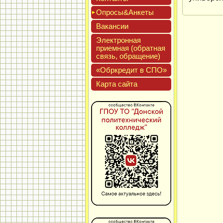
Опро­сы&Анке­ты
Вакан­сии
Элек­трон­ная
при­ем­ная (об­ратная
связь, об­ра­щение)
«Обркре­дит в СПО»
Кар­та сай­та