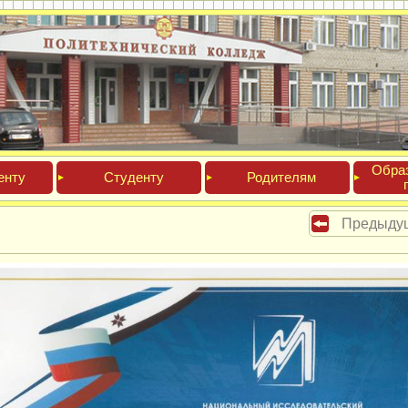
Обра­
ен­ту
Сту­ден­ту
Роди­телям
Предыду