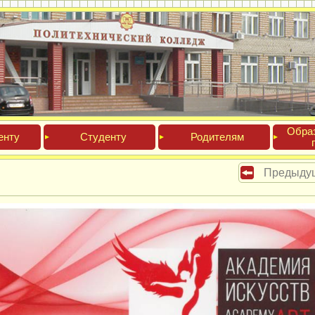
Обра­
ен­ту
Сту­ден­ту
Роди­телям
Предыду