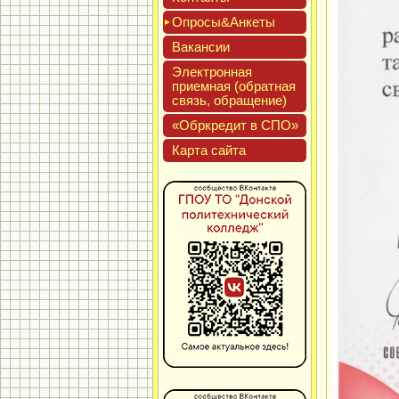
Опро­сы&Анке­ты
Вакан­сии
Элек­трон­ная
при­ем­ная (об­ратная
связь, об­ра­щение)
«Обркре­дит в СПО»
Кар­та сай­та