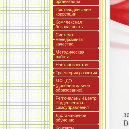
ор­га­низа­ции
Про­тиво­дей­ствие
кор­рупции
Ком­плексная
бе­зопас­ность
Сис­те­ма
ме­нед­жмен­та
ка­чес­тва
Мето­дичес­кая
ра­бота
Нас­тавни­чес­тво
Тра­ек­то­рия раз­ви­тия
МФЦДО
(до­пол­ни­тель­ное
об­ра­зова­ние)
Реги­ональ­ный центр
сту­ден­ческо­го
са­мо­уп­равле­ния
Дис­танци­он­ное
обу­чение
Кон­такты