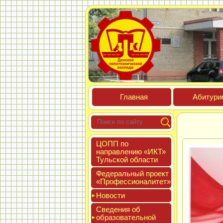
Глав­ная
Аби­тури­
ЦОПП по
нап­равле­нию «ИКТ»
Туль­ской об­ласти
Феде­раль­ный про­ект
«Про­фес­си­она­литет»
Новос­ти
Све­дения об
об­ра­зова­тель­ной