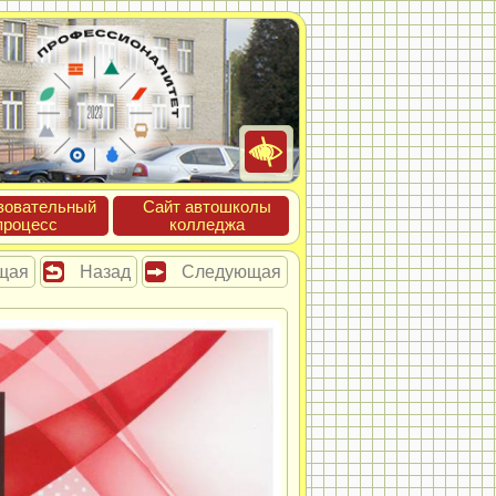
зова­тель­ный
Сайт ав­тошко­лы
про­цесс
кол­леджа
щая
Назад
Следующая