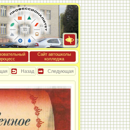
зова­тель­ный
Сайт ав­тошко­лы
про­цесс
кол­леджа
щая
Назад
Следующая