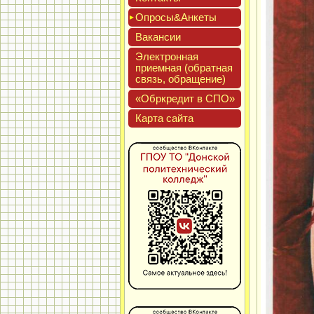
Опро­сы&Анке­ты
Вакан­сии
Элек­трон­ная
при­ем­ная (об­ратная
связь, об­ра­щение)
«Обркре­дит в СПО»
Кар­та сай­та