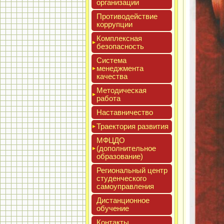
ор­га­низа­ции
Про­тиво­дей­ствие
кор­рупции
Ком­плексная
бе­зопас­ность
Сис­те­ма
ме­нед­жмен­та
ка­чес­тва
Мето­дичес­кая
ра­бота
Нас­тавни­чес­тво
Тра­ек­то­рия раз­ви­тия
МФЦДО
(до­пол­ни­тель­ное
об­ра­зова­ние)
Реги­ональ­ный центр
сту­ден­ческо­го
са­мо­уп­равле­ния
Дис­танци­он­ное
обу­чение
Кон­такты