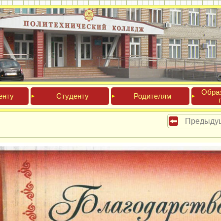
Обра­
ен­ту
Сту­ден­ту
Роди­телям
Предыду