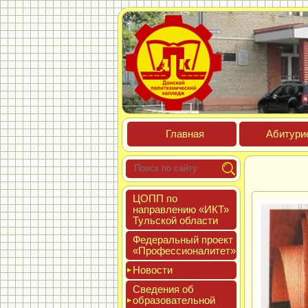
Глав­ная
Аби­тури­
ЦОПП по
нап­равле­нию «ИКТ»
Туль­ской об­ласти
Феде­раль­ный про­ект
«Про­фес­си­она­литет»
Новос­ти
Све­дения об
об­ра­зова­тель­ной