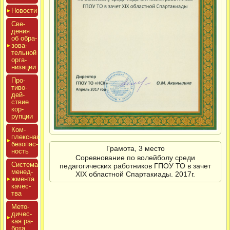
Новос­ти
Све­
дения
об об­ра­
зова­
тель­ной
ор­га­
низа­ции
Про­
тиво­
дей­
ствие
кор­
рупции
Ком­
плексная
бе­зопас­
Грамота, 3 место
ность
Соревнование по волейболу среди
Сис­те­ма
педагогических работников ГПОУ ТО в зачет
ме­нед­
XIX областной Спартакиады. 2017г.
жмен­та
ка­чес­
тва
Мето­
дичес­
кая ра­
бота