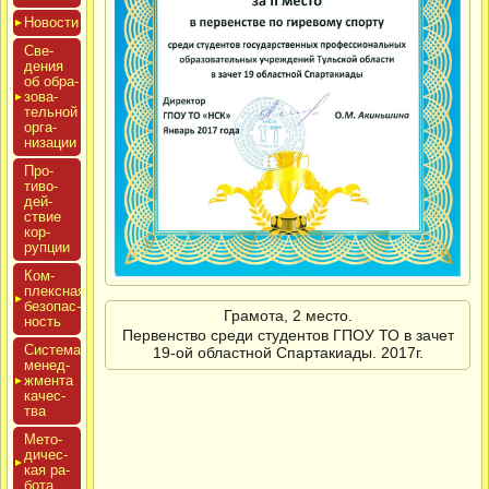
Новос­ти
Све­
дения
об об­ра­
зова­
тель­ной
ор­га­
низа­ции
Про­
тиво­
дей­
ствие
кор­
рупции
Ком­
плексная
бе­зопас­
Грамота, 2 место.
ность
Первенство среди студентов ГПОУ ТО в зачет
Сис­те­ма
19-ой областной Спартакиады. 2017г.
ме­нед­
жмен­та
ка­чес­
тва
Мето­
дичес­
кая ра­
бота