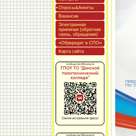
Опро­сы&Анке­ты
Вакан­сии
Элек­трон­ная
при­ем­ная (об­ратная
связь, об­ра­щение)
«Обркре­дит в СПО»
Кар­та сай­та