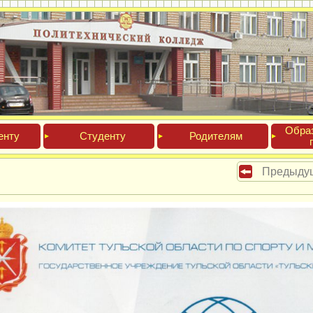
Обра­
ен­ту
Сту­ден­ту
Роди­телям
Предыду