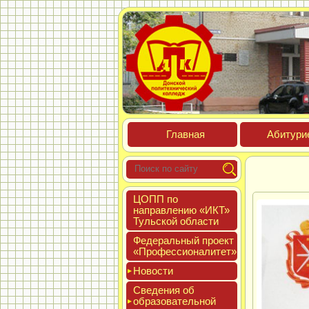
Глав­ная
Аби­тури­
ЦОПП по
нап­равле­нию «ИКТ»
Туль­ской об­ласти
Феде­раль­ный про­ект
«Про­фес­си­она­литет»
Новос­ти
Све­дения об
об­ра­зова­тель­ной