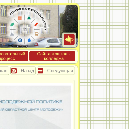
зова­тель­ный
Сайт ав­тошко­лы
про­цесс
кол­леджа
щая
Назад
Следующая