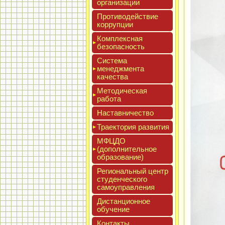
ор­га­низа­ции
Про­тиво­дей­ствие
кор­рупции
Ком­плексная
бе­зопас­ность
Сис­те­ма
ме­нед­жмен­та
ка­чес­тва
Мето­дичес­кая
ра­бота
Нас­тавни­чес­тво
Тра­ек­то­рия раз­ви­тия
МФЦДО
(до­пол­ни­тель­ное
об­ра­зова­ние)
Реги­ональ­ный центр
сту­ден­ческо­го
са­мо­уп­равле­ния
Дис­танци­он­ное
обу­чение
Кон­такты