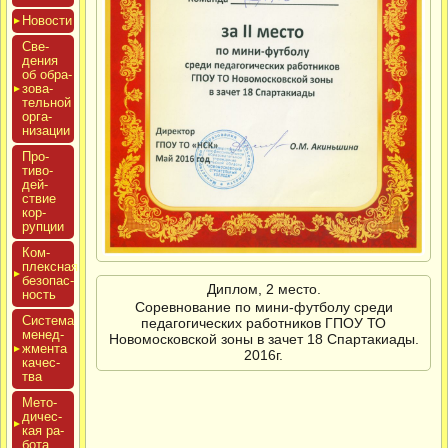
Новос­ти
Све­
дения
об об­ра­
зова­
тель­ной
ор­га­
низа­ции
Про­
тиво­
дей­
ствие
кор­
рупции
Ком­
плексная
бе­зопас­
Диплом, 2 место.
ность
Соревнование по мини-футболу среди
Сис­те­ма
педагогических работников ГПОУ ТО
ме­нед­
Новомосковской зоны в зачет 18 Спартакиады.
жмен­та
2016г.
ка­чес­
тва
Мето­
дичес­
кая ра­
бота