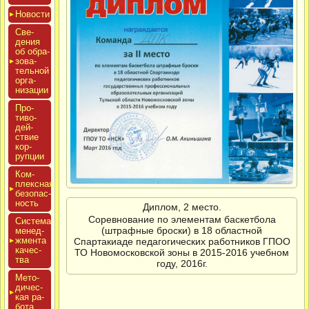
Новос­ти
Све­
дения
об об­ра­
зова­
тель­ной
ор­га­
низа­ции
Про­
тиво­
дей­
ствие
кор­
рупции
Ком­
плексная
бе­зопас­
ность
Диплом, 2 место.
Соревнование по элементам баскетбола
Сис­те­ма
(штрафные броски) в 18 областной
ме­нед­
жмен­та
Спартакиаде педагогических работников ГПОО
ка­чес­
ТО Новомосковской зоны в 2015-2016 учебном
тва
году, 2016г.
Мето­
дичес­
кая ра­
бота