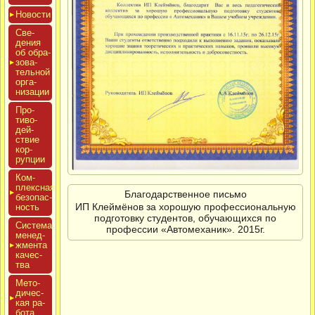
Новос­ти
Све­
дения
об об­ра­
зова­
тель­ной
ор­га­
низа­ции
Про­
тиво­
дей­
ствие
кор­
рупции
Ком­
плексная
Благодарственное письмо
бе­зопас­
ИП Клеймёнов за хорошую профессиональную
ность
подготовку студентов, обучающихся по
Сис­те­ма
профессии «Автомеханик». 2015г.
ме­нед­
жмен­та
ка­чес­
тва
Мето­
дичес­
кая ра­
бота