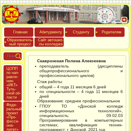
Глав­ная
Аби­тури­ен­ту
Сту­ден­ту
Роди­телям
Обра­зова­тель­
Сайт ав­тошко­
ный про­цесс
лы кол­леджа
Скавронская Полина Алексеевна
преподаватель (дисциплины
ЦОПП
общепрофессионального и
по нап­
профессионального циклов)
равле­
нию
Стаж работы:
«ИКТ»
общий – 4 года 11 месяцев 6 дней
Туль­
по специальности – 4 года 11 месяцев 6
ской об­
дней
ласти
Образование: среднее профессиональное
Феде­
ГПОУ ТО «Донской колледж
раль­ный
информационных технологий»,
про­ект
специальность: 09.02.03
«Про­
Программирование в компьютерных
фес­си­
системах; квалификация: техник-
она­
литет»
программист; г. Донской, 2021 год.