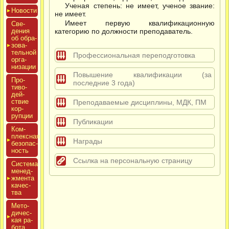
Ученая степень: не имеет, ученое звание:
Новос­ти
не имеет.
Имеет первую квалификационную
Све­
дения
категорию по должности преподаватель.
об об­ра­
зова­
тель­ной
Профессиональная переподготовка
ор­га­
низа­ции
Повышение квалификации (за
Про­
последние 3 года)
тиво­
дей­
ствие
Преподаваемые дисциплины, МДК, ПМ
кор­
рупции
Публикации
Ком­
плексная
Награды
бе­зопас­
ность
Ссылка на персональную страницу
Сис­те­ма
ме­нед­
жмен­та
ка­чес­
тва
Мето­
дичес­
кая ра­
бота