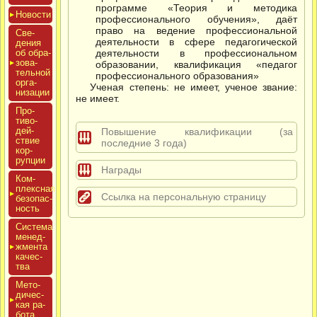
программе «Теория и методика
Новос­ти
профессионального обучения», даёт
право на ведение профессиональной
Све­
деятельности в сфере педагогической
дения
об об­ра­
деятельности в профессиональном
зова­
образовании, квалификация «педагог
тель­ной
профессионального образования»
ор­га­
Ученая степень: не имеет, ученое звание:
низа­ции
не имеет.
Про­
тиво­
дей­
Повышение квалификации (за
ствие
последние 3 года)
кор­
рупции
Награды
Ком­
плексная
Ссылка на персональную страницу
бе­зопас­
ность
Сис­те­ма
ме­нед­
жмен­та
ка­чес­
тва
Мето­
дичес­
кая ра­
бота