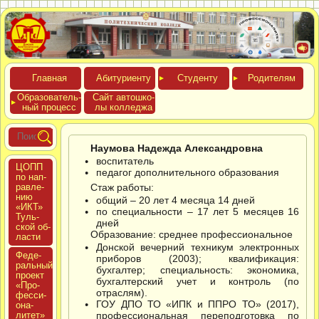
Глав­ная
Аби­тури­ен­ту
Сту­ден­ту
Роди­телям
Обра­зова­тель­
Сайт ав­тошко­
ный про­цесс
лы кол­леджа
Наумова Надежда Александровна
воспитатель
ЦОПП
педагог дополнительного образования
по нап­
равле­
Стаж работы:
нию
общий – 20 лет 4 месяца 14 дней
«ИКТ»
по специальности – 17 лет 5 месяцев 16
Туль­
дней
ской об­
Образование: среднее профессиональное
ласти
Донской вечерний техникум электронных
Феде­
приборов (2003); квалификация:
раль­ный
бухгалтер; специальность: экономика,
про­ект
бухгалтерский учет и контроль (по
«Про­
отраслям).
фес­си­
ГОУ ДПО ТО «ИПК и ППРО ТО» (2017),
она­
литет»
профессиональная переподготовка по