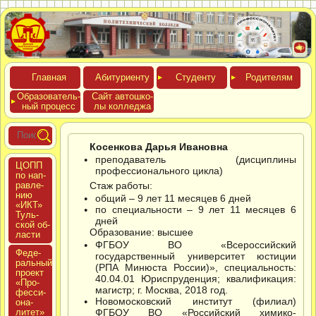
Глав­ная
Аби­тури­ен­ту
Сту­ден­ту
Роди­телям
Обра­зова­тель­
Сайт ав­тошко­
ный про­цесс
лы кол­леджа
Косенкова Дарья Ивановна
преподаватель (дисциплины
ЦОПП
профессионального цикла)
по нап­
равле­
Стаж работы:
нию
общий – 9 лет 11 месяцев 6 дней
«ИКТ»
по специальности – 9 лет 11 месяцев 6
Туль­
дней
ской об­
Образование: высшее
ласти
ФГБОУ ВО «Всероссийский
Феде­
государственный университет юстиции
раль­ный
(РПА Минюста России)», специальность:
про­ект
40.04.01 Юриспруденция; квалификация:
«Про­
магистр; г. Москва, 2018 год.
фес­си­
Новомосковский институт (филиал)
она­
литет»
ФГБОУ ВО «Российский химико-