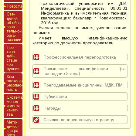
технологический университет им. Д.И.
Новос­ти
Менделеева», специальность: 09.03.01
Информатика и вычмслительная техника;
Све­
квалификация: бакалавр; г. Новомосковск,
дения
об об­ра­
2016 год.
зова­
Ученая степень: не имеет, ученое звание:
тель­ной
не имеет.
ор­га­
Имеет высшую квалификационную
низа­ции
категорию по должности преподаватель
Про­
тиво­
дей­
Профессиональная переподготовка
ствие
кор­
Повышение квалификации (за
рупции
последние 3 года)
Ком­
плексная
Преподаваемые дисциплины, МДК, ПМ
бе­зопас­
ность
Публикации
Сис­те­ма
ме­нед­
жмен­та
Награды
ка­чес­
тва
Ссылка на персональную страницу
Мето­
дичес­
кая ра­
бота