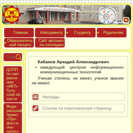
Глав­ная
Аби­тури­ен­ту
Сту­ден­ту
Роди­телям
Обра­зова­тель­
Сайт ав­тошко­
ный про­цесс
лы кол­леджа
Кабанов Аркадий Александрович
заведующий центром информационно-
ЦОПП
коммуникационных технологий
по нап­
равле­
Ученая степень: не имеет, ученое звание:
нию
не имеет.
«ИКТ»
Туль­
ской об­
Награды
ласти
Феде­
Ссылка на персональную страницу
раль­ный
про­ект
«Про­
фес­си­
она­
литет»