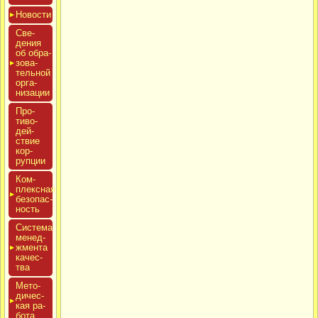
Новос­ти
Све­
дения
об об­ра­
зова­
тель­ной
ор­га­
низа­ции
Про­
тиво­
дей­
ствие
кор­
рупции
Ком­
плексная
бе­зопас­
ность
Сис­те­ма
ме­нед­
жмен­та
ка­чес­
тва
Мето­
дичес­
кая ра­
бота