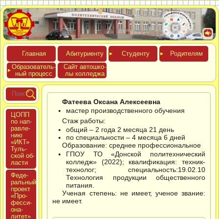
Глав­ная
Аби­тури­ен­ту
Сту­ден­ту
Роди­телям
Обра­зова­тель­
Сайт ав­тошко­
ный про­цесс
лы кол­леджа
Фатеева Оксана Алексеевна
мастер производственного обучения
ЦОПП
Стаж работы:
по нап­
равле­
общий – 2 года 2 месяца 21 день
нию
по специальности – 4 месяца 6 дней
«ИКТ»
Образование: среднее профессиональное
Туль­
ГПОУ ТО «Донской политехнический
ской об­
колледж» (2022); квалификация: техник-
ласти
технолог; специальность:19.02.10
Феде­
Технология продукции общественного
раль­ный
питания.
про­ект
Ученая степень: не имеет, ученое звание:
«Про­
не имеет.
фес­си­
она­
литет»