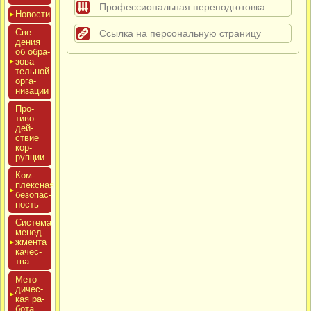
Профессиональная переподготовка
Новос­ти
Све­
Ссылка на персональную страницу
дения
об об­ра­
зова­
тель­ной
ор­га­
низа­ции
Про­
тиво­
дей­
ствие
кор­
рупции
Ком­
плексная
бе­зопас­
ность
Сис­те­ма
ме­нед­
жмен­та
ка­чес­
тва
Мето­
дичес­
кая ра­
бота