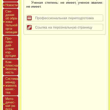
Ученая степень: не имеет, ученое звание:
Новос­ти
не имеет.
Све­
дения
Профессиональная переподготовка
об об­ра­
зова­
тель­ной
Ссылка на персональную страницу
ор­га­
низа­ции
Про­
тиво­
дей­
ствие
кор­
рупции
Ком­
плексная
бе­зопас­
ность
Сис­те­ма
ме­нед­
жмен­та
ка­чес­
тва
Мето­
дичес­
кая ра­
бота