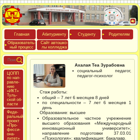
Глав­ная
Аби­тури­ен­ту
Сту­ден­ту
Роди­телям
Обра­зова­тель­
Сайт ав­тошко­
ный про­цесс
лы кол­леджа
Ахалая Теа Зурабовна
социальный педагог,
ЦОПП
педагог-психолог
по нап­
равле­
нию
«ИКТ»
Стаж работы:
Туль­
общий – 7 лет 6 месяцев 8 дней
ской об­
по специальности – 7 лет 6 месяцев 1
ласти
день
Феде­
Образование: высшее
раль­ный
Образовательное частное учрежнение
про­ект
высшего образования «Международный
«Про­
инновационный университет»;
фес­си­
направление подготовки 37.03.01
она­
«Психология»; квалификация: бакалавр.
литет»