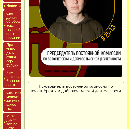
Новос­ти
Све­
дения
об об­ра­
зова­
тель­ной
ор­га­
низа­ции
Про­
тиво­
дей­
ствие
кор­
рупции
Ком­
плексная
бе­зопас­
ность
Руководитель постоянной комиссии по
волонтёрской и добровольческой деятельности
Сис­те­ма
ме­нед­
жмен­та
ка­чес­
тва
Мето­
дичес­
кая ра­
бота