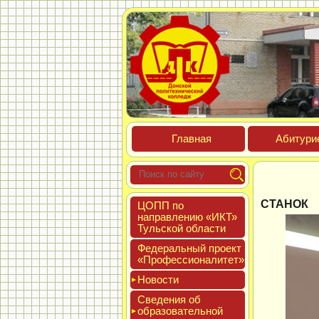
Глав­ная
Аби­тури­
СТАНОК
ЦОПП по
нап­равле­нию «ИКТ»
Туль­ской об­ласти
Феде­раль­ный про­ект
«Про­фес­си­она­литет»
Новос­ти
Све­дения об
об­ра­зова­тель­ной