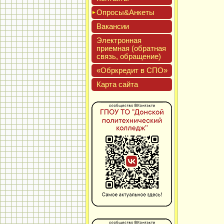
Опро­сы&Анке­ты
Вакан­сии
Элек­трон­ная
при­ем­ная (об­ратная
связь, об­ра­щение)
«Обркре­дит в СПО»
Кар­та сай­та