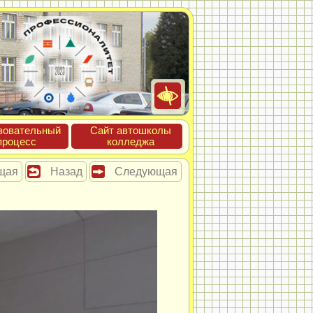
зова­тель­ный
Сайт ав­тошко­лы
про­цесс
кол­леджа
щая
Назад
Следующая