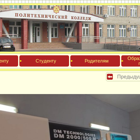
Обра­
ен­ту
Сту­ден­ту
Роди­телям
Предыду