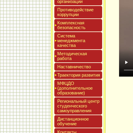
ор­га­низа­ции
Про­тиво­дей­ствие
кор­рупции
Ком­плексная
бе­зопас­ность
Сис­те­ма
ме­нед­жмен­та
ка­чес­тва
Мето­дичес­кая
ра­бота
Нас­тавни­чес­тво
Тра­ек­то­рия раз­ви­тия
МФЦДО
(до­пол­ни­тель­ное
об­ра­зова­ние)
Реги­ональ­ный центр
сту­ден­ческо­го
са­мо­уп­равле­ния
Дис­танци­он­ное
обу­чение
Кон­такты