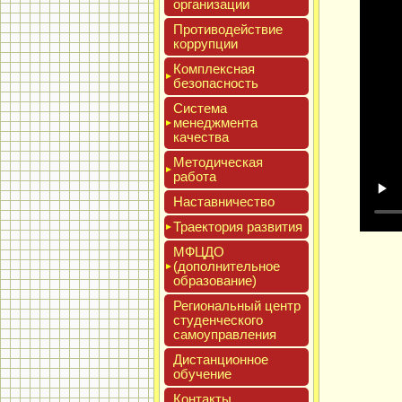
ор­га­низа­ции
Про­тиво­дей­ствие
кор­рупции
Ком­плексная
бе­зопас­ность
Сис­те­ма
ме­нед­жмен­та
ка­чес­тва
Мето­дичес­кая
ра­бота
Нас­тавни­чес­тво
Тра­ек­то­рия раз­ви­тия
МФЦДО
(до­пол­ни­тель­ное
об­ра­зова­ние)
Реги­ональ­ный центр
сту­ден­ческо­го
са­мо­уп­равле­ния
Дис­танци­он­ное
обу­чение
Кон­такты