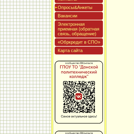
Опро­сы&Анке­ты
Вакан­сии
Элек­трон­ная
при­ем­ная (об­ратная
связь, об­ра­щение)
«Обркре­дит в СПО»
Кар­та сай­та