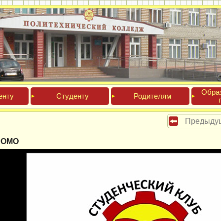
Обра­
ен­ту
Сту­ден­ту
Роди­телям
Предыду
РОМО