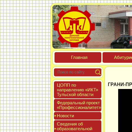
Глав­ная
Аби­тури­
ГРАНИ-П
ЦОПП по
нап­равле­нию «ИКТ»
Туль­ской об­ласти
Феде­раль­ный про­ект
«Про­фес­си­она­литет»
Новос­ти
Све­дения об
об­ра­зова­тель­ной