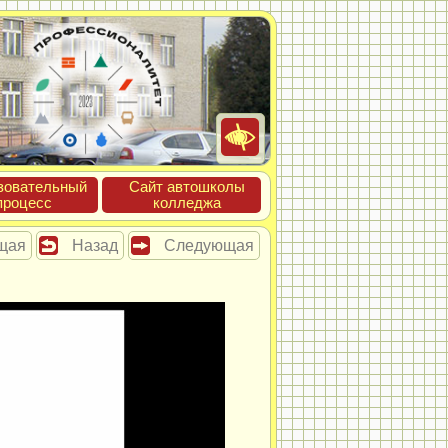
зова­тель­ный
Сайт ав­тошко­лы
про­цесс
кол­леджа
щая
Назад
Следующая