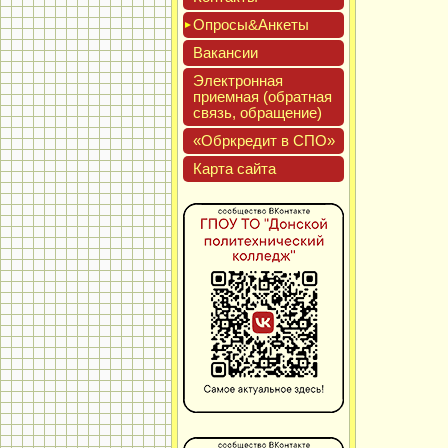
Опро­сы&Анке­ты
Вакан­сии
Элек­трон­ная
при­ем­ная (об­ратная
связь, об­ра­щение)
«Обркре­дит в СПО»
Кар­та сай­та