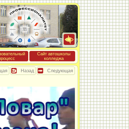
зова­тель­ный
Сайт ав­тошко­лы
про­цесс
кол­леджа
щая
Назад
Следующая