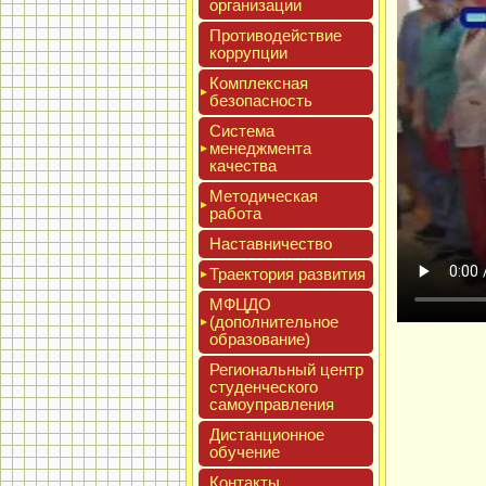
ор­га­низа­ции
Про­тиво­дей­ствие
кор­рупции
Ком­плексная
бе­зопас­ность
Сис­те­ма
ме­нед­жмен­та
ка­чес­тва
Мето­дичес­кая
ра­бота
Нас­тавни­чес­тво
Тра­ек­то­рия раз­ви­тия
МФЦДО
(до­пол­ни­тель­ное
об­ра­зова­ние)
Реги­ональ­ный центр
сту­ден­ческо­го
са­мо­уп­равле­ния
Дис­танци­он­ное
обу­чение
Кон­такты