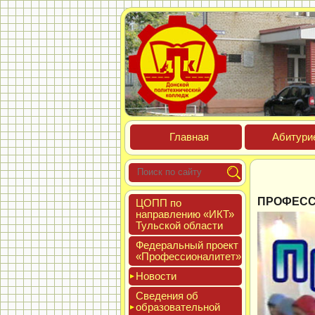
Глав­ная
Аби­тури­
ПРОФЕССИ
ЦОПП по
нап­равле­нию «ИКТ»
Туль­ской об­ласти
Феде­раль­ный про­ект
«Про­фес­си­она­литет»
Новос­ти
Све­дения об
об­ра­зова­тель­ной