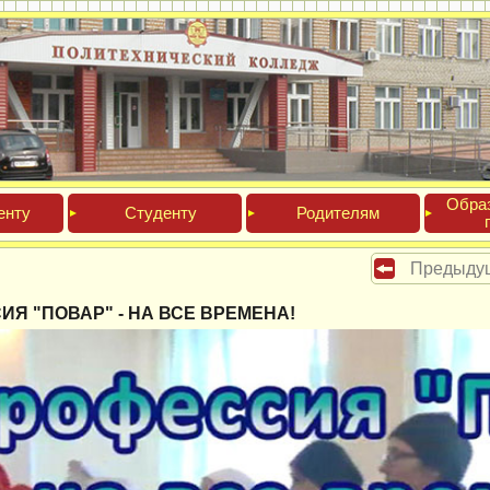
Обра­
ен­ту
Сту­ден­ту
Роди­телям
Предыду
Я "ПОВАР" - НА ВСЕ ВРЕМЕНА!