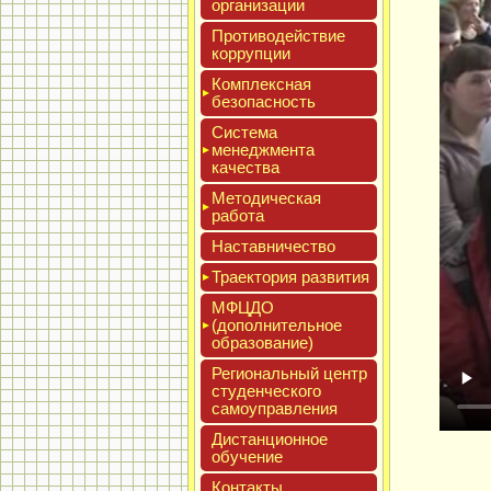
ор­га­низа­ции
Про­тиво­дей­ствие
кор­рупции
Ком­плексная
бе­зопас­ность
Сис­те­ма
ме­нед­жмен­та
ка­чес­тва
Мето­дичес­кая
ра­бота
Нас­тавни­чес­тво
Тра­ек­то­рия раз­ви­тия
МФЦДО
(до­пол­ни­тель­ное
об­ра­зова­ние)
Реги­ональ­ный центр
сту­ден­ческо­го
са­мо­уп­равле­ния
Дис­танци­он­ное
обу­чение
Кон­такты