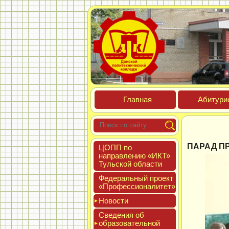
Глав­ная
Аби­тури­
ПАРАД П
ЦОПП по
нап­равле­нию «ИКТ»
Туль­ской об­ласти
Феде­раль­ный про­ект
«Про­фес­си­она­литет»
Новос­ти
Све­дения об
об­ра­зова­тель­ной