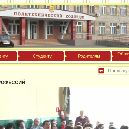
Обра­
ен­ту
Сту­ден­ту
Роди­телям
Предыду
РОФЕССИЙ