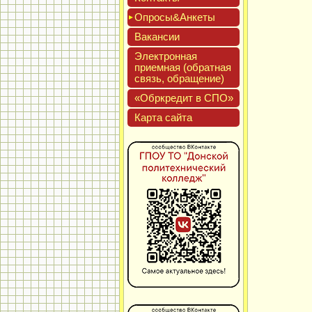
Опро­сы&Анке­ты
Вакан­сии
Элек­трон­ная
при­ем­ная (об­ратная
связь, об­ра­щение)
«Обркре­дит в СПО»
Кар­та сай­та