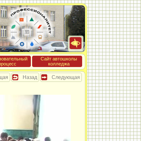
зова­тель­ный
Сайт ав­тошко­лы
про­цесс
кол­леджа
щая
Назад
Следующая