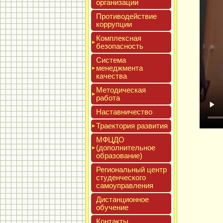
ор­га­низа­ции
Про­тиво­дей­ствие
кор­рупции
Ком­плексная
бе­зопас­ность
Сис­те­ма
ме­нед­жмен­та
ка­чес­тва
Мето­дичес­кая
ра­бота
Нас­тавни­чес­тво
Тра­ек­то­рия раз­ви­тия
МФЦДО
(до­пол­ни­тель­ное
об­ра­зова­ние)
Реги­ональ­ный центр
сту­ден­ческо­го
са­мо­уп­равле­ния
Дис­танци­он­ное
обу­чение
Кон­такты