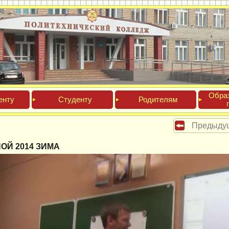
Обра­
ен­ту
Сту­ден­ту
Роди­телям
Предыду
ОЙ 2014 ЗИМА