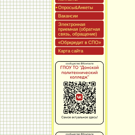
Опро­сы&Анке­ты
Вакан­сии
Элек­трон­ная
при­ем­ная (об­ратная
связь, об­ра­щение)
«Обркре­дит в СПО»
Кар­та сай­та