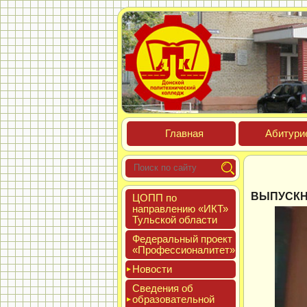
Глав­ная
Аби­тури­
ВЫПУСКН
ЦОПП по
нап­равле­нию «ИКТ»
Туль­ской об­ласти
Феде­раль­ный про­ект
«Про­фес­си­она­литет»
Новос­ти
Све­дения об
об­ра­зова­тель­ной