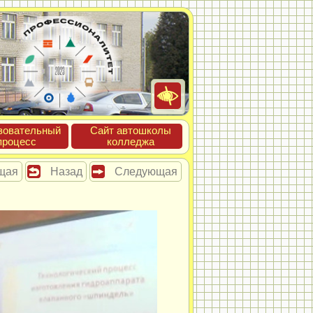
зова­тель­ный
Сайт ав­тошко­лы
про­цесс
кол­леджа
щая
Назад
Следующая