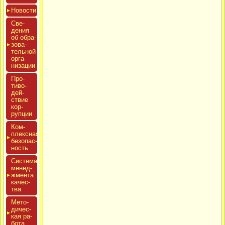
Новос­ти
Све­
дения
об об­ра­
зова­
тель­ной
ор­га­
низа­ции
Про­
тиво­
дей­
ствие
кор­
рупции
Ком­
плексная
бе­зопас­
ность
Сис­те­ма
ме­нед­
жмен­та
ка­чес­
тва
Мето­
дичес­
кая ра­
бота