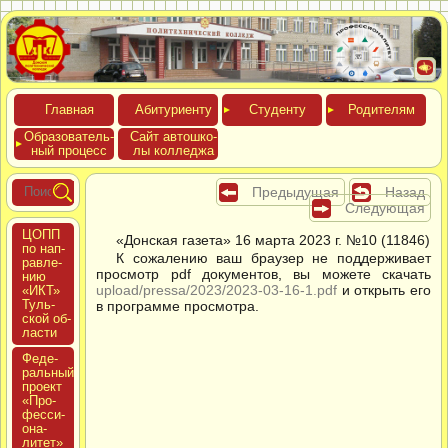
Глав­ная
Аби­тури­ен­ту
Сту­ден­ту
Роди­телям
Обра­зова­тель­
Сайт ав­тошко­
ный про­цесс
лы кол­леджа
Предыдущая
Назад
Следующая
ЦОПП
«Донская газета» 16 марта 2023 г. №10 (11846)
по нап­
К сожалению ваш браузер не поддерживает
равле­
просмотр pdf документов, вы можете скачать
нию
upload/pressa/2023/2023-03-16-1.pdf
и открыть его
«ИКТ»
Туль­
в программе просмотра.
ской об­
ласти
Феде­
раль­ный
про­ект
«Про­
фес­си­
она­
литет»