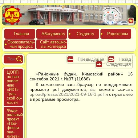
Глав­ная
Аби­тури­ен­ту
Сту­ден­ту
Роди­телям
Обра­зова­тель­
Сайт ав­тошко­
ный про­цесс
лы кол­леджа
Предыдущая
Назад
Следующая
ЦОПП
«Районные будни. Кимовский район» 16
по нап­
сентября 2021 г. №37 (11686)
равле­
К сожалению ваш браузер не поддерживает
нию
просмотр pdf документов, вы можете скачать
«ИКТ»
Туль­
upload/pressa/2021/2021-09-16-1.pdf
и открыть его
ской об­
в программе просмотра.
ласти
Феде­
раль­ный
про­ект
«Про­
фес­си­
она­
литет»