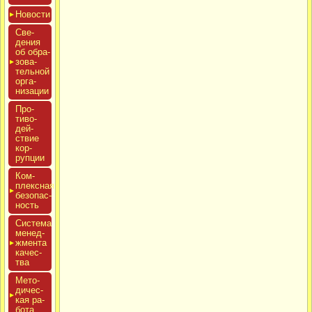
Новос­ти
Све­
дения
об об­ра­
зова­
тель­ной
ор­га­
низа­ции
Про­
тиво­
дей­
ствие
кор­
рупции
Ком­
плексная
бе­зопас­
ность
Сис­те­ма
ме­нед­
жмен­та
ка­чес­
тва
Мето­
дичес­
кая ра­
бота