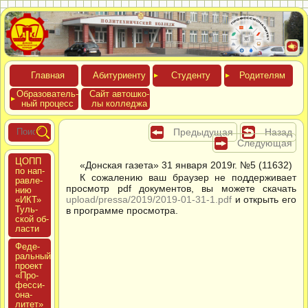
Глав­ная
Аби­тури­ен­ту
Сту­ден­ту
Роди­телям
Обра­зова­тель­
Сайт ав­тошко­
ный про­цесс
лы кол­леджа
Предыдущая
Назад
Следующая
ЦОПП
«Донская газета» 31 января 2019г. №5 (11632)
по нап­
К сожалению ваш браузер не поддерживает
равле­
просмотр pdf документов, вы можете скачать
нию
upload/pressa/2019/2019-01-31-1.pdf
и открыть его
«ИКТ»
Туль­
в программе просмотра.
ской об­
ласти
Феде­
раль­ный
про­ект
«Про­
фес­си­
она­
литет»