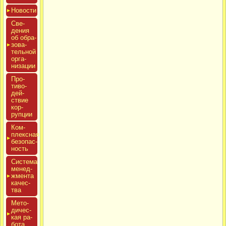
Новос­ти
Све­
дения
об об­ра­
зова­
тель­ной
ор­га­
низа­ции
Про­
тиво­
дей­
ствие
кор­
рупции
Ком­
плексная
бе­зопас­
ность
Сис­те­ма
ме­нед­
жмен­та
ка­чес­
тва
Мето­
дичес­
кая ра­
бота