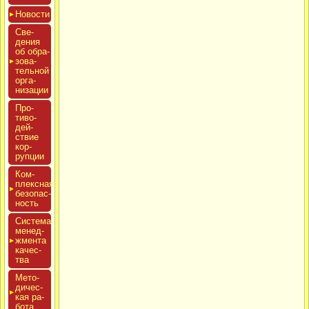
Новос­ти
Све­
дения
об об­ра­
зова­
тель­ной
ор­га­
низа­ции
Про­
тиво­
дей­
ствие
кор­
рупции
Ком­
плексная
бе­зопас­
ность
Сис­те­ма
ме­нед­
жмен­та
ка­чес­
тва
Мето­
дичес­
кая ра­
бота