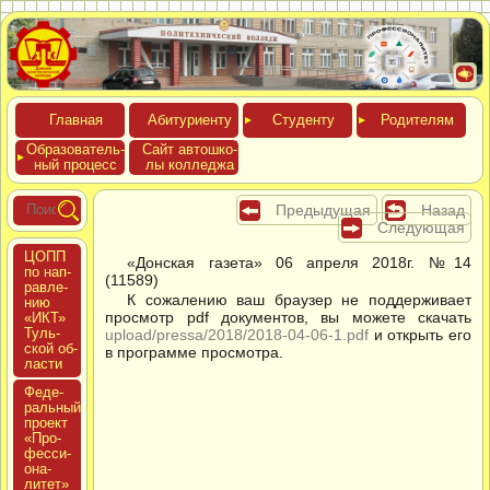
Глав­ная
Аби­тури­ен­ту
Сту­ден­ту
Роди­телям
Обра­зова­тель­
Сайт ав­тошко­
ный про­цесс
лы кол­леджа
Предыдущая
Назад
Следующая
ЦОПП
«Донская газета» 06 апреля 2018г. №14
по нап­
(11589)
равле­
К сожалению ваш браузер не поддерживает
нию
просмотр pdf документов, вы можете скачать
«ИКТ»
Туль­
upload/pressa/2018/2018-04-06-1.pdf
и открыть его
ской об­
в программе просмотра.
ласти
Феде­
раль­ный
про­ект
«Про­
фес­си­
она­
литет»