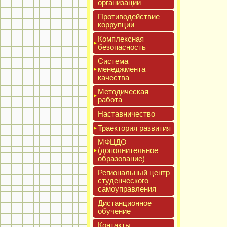
ор­га­низа­ции
Про­тиво­дей­ствие
кор­рупции
Ком­плексная
бе­зопас­ность
Сис­те­ма
ме­нед­жмен­та
ка­чес­тва
Мето­дичес­кая
ра­бота
Нас­тавни­чес­тво
Тра­ек­то­рия раз­ви­тия
МФЦДО
(до­пол­ни­тель­ное
об­ра­зова­ние)
Реги­ональ­ный центр
сту­ден­ческо­го
са­мо­уп­равле­ния
Дис­танци­он­ное
обу­чение
Кон­такты