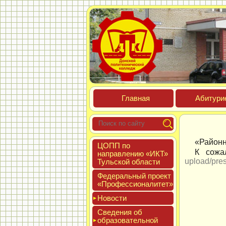
Глав­ная
Аби­тури­
«Районн
ЦОПП по
К сожа
нап­равле­нию «ИКТ»
upload/pre
Туль­ской об­ласти
Феде­раль­ный про­ект
«Про­фес­си­она­литет»
Новос­ти
Све­дения об
об­ра­зова­тель­ной