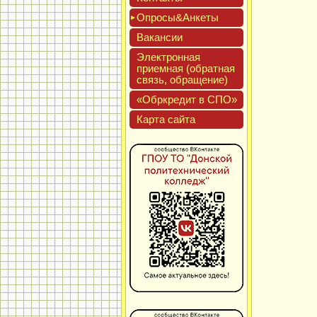
Опро­сы&Анке­ты
Вакан­сии
Элек­трон­ная
при­ем­ная (об­ратная
связь, об­ра­щение)
«Обркре­дит в СПО»
Кар­та сай­та