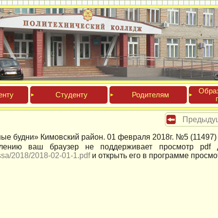
Обра­
ен­ту
Сту­ден­ту
Роди­телям
Предыду
ые будни» Кимовский район. 01 февраля 2018г. №5 (11497)
лению ваш браузер не поддерживает просмотр pdf д
ssa/2018/2018-02-01-1.pdf
и открыть его в программе просмо