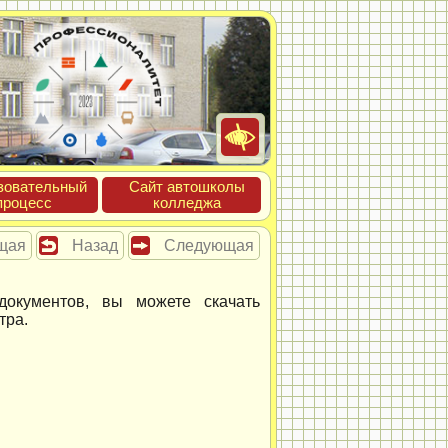
зова­тель­ный
Сайт ав­тошко­лы
про­цесс
кол­леджа
щая
Назад
Следующая
окументов, вы можете скачать
тра.