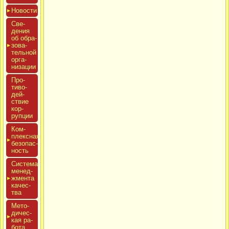
Новос­ти
Све­
дения
об об­ра­
зова­
тель­ной
ор­га­
низа­ции
Про­
тиво­
дей­
ствие
кор­
рупции
Ком­
плексная
бе­зопас­
ность
Сис­те­ма
ме­нед­
жмен­та
ка­чес­
тва
Мето­
дичес­
кая ра­
бота