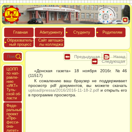
Глав­ная
Аби­тури­ен­ту
Сту­ден­ту
Роди­телям
Обра­зова­тель­
Сайт ав­тошко­
ный про­цесс
лы кол­леджа
Предыдущая
Назад
Следующая
ЦОПП
«Донская газета» 18 ноября 2016г. №46
по нап­
(11517)
равле­
К сожалению ваш браузер не поддерживает
нию
просмотр pdf документов, вы можете скачать
«ИКТ»
Туль­
upload/pressa/2016/2016-11-18-2.pdf
и открыть его
ской об­
в программе просмотра.
ласти
Феде­
раль­ный
про­ект
«Про­
фес­си­
она­
литет»