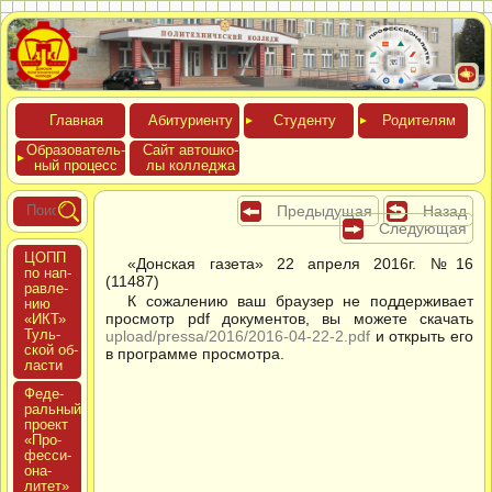
Глав­ная
Аби­тури­ен­ту
Сту­ден­ту
Роди­телям
Обра­зова­тель­
Сайт ав­тошко­
ный про­цесс
лы кол­леджа
Предыдущая
Назад
Следующая
ЦОПП
«Донская газета» 22 апреля 2016г. №16
по нап­
(11487)
равле­
К сожалению ваш браузер не поддерживает
нию
просмотр pdf документов, вы можете скачать
«ИКТ»
Туль­
upload/pressa/2016/2016-04-22-2.pdf
и открыть его
ской об­
в программе просмотра.
ласти
Феде­
раль­ный
про­ект
«Про­
фес­си­
она­
литет»