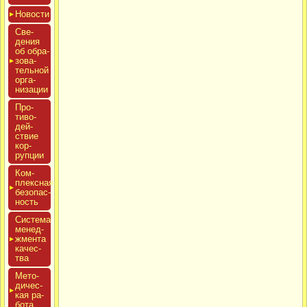
Новос­ти
Све­
дения
об об­ра­
зова­
тель­ной
ор­га­
низа­ции
Про­
тиво­
дей­
ствие
кор­
рупции
Ком­
плексная
бе­зопас­
ность
Сис­те­ма
ме­нед­
жмен­та
ка­чес­
тва
Мето­
дичес­
кая ра­
бота