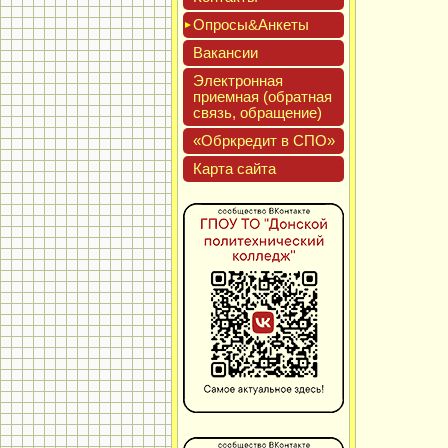
Опро­сы&Анке­ты
Вакан­сии
Элек­трон­ная
при­ем­ная (об­ратная
связь, об­ра­щение)
«Обркре­дит в СПО»
Кар­та сай­та