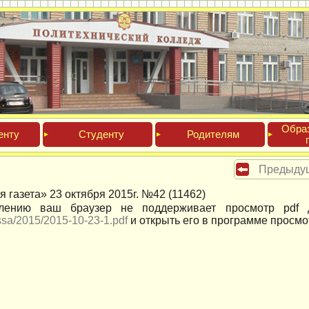
Обра­
ен­ту
Сту­ден­ту
Роди­телям
Предыду
я газета» 23 октября 2015г. №42 (11462)
лению ваш браузер не поддерживает просмотр pdf д
ssa/2015/2015-10-23-1.pdf
и открыть его в программе просмо