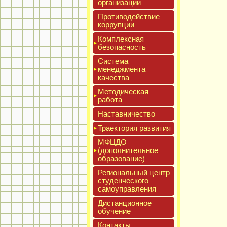
ор­га­низа­ции
Про­тиво­дей­ствие
кор­рупции
Ком­плексная
бе­зопас­ность
Сис­те­ма
ме­нед­жмен­та
ка­чес­тва
Мето­дичес­кая
ра­бота
Нас­тавни­чес­тво
Тра­ек­то­рия раз­ви­тия
МФЦДО
(до­пол­ни­тель­ное
об­ра­зова­ние)
Реги­ональ­ный центр
сту­ден­ческо­го
са­мо­уп­равле­ния
Дис­танци­он­ное
обу­чение
Кон­такты