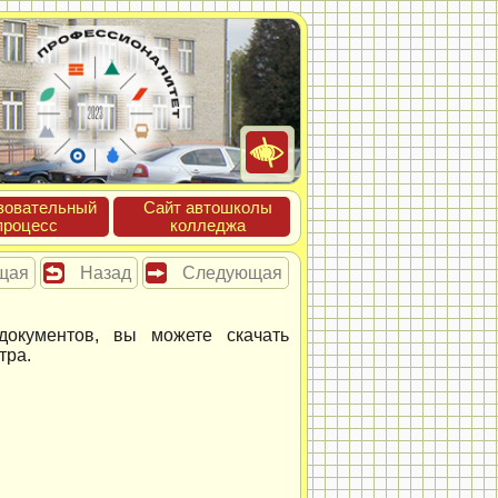
зова­тель­ный
Сайт ав­тошко­лы
про­цесс
кол­леджа
щая
Назад
Следующая
окументов, вы можете скачать
тра.