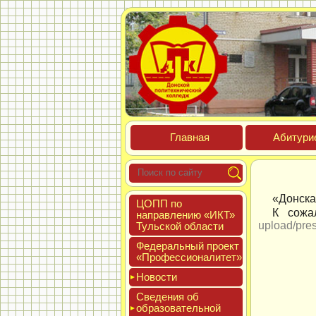
Глав­ная
Аби­тури­
«Донска
ЦОПП по
К сожа
нап­равле­нию «ИКТ»
upload/pre
Туль­ской об­ласти
Феде­раль­ный про­ект
«Про­фес­си­она­литет»
Новос­ти
Све­дения об
об­ра­зова­тель­ной