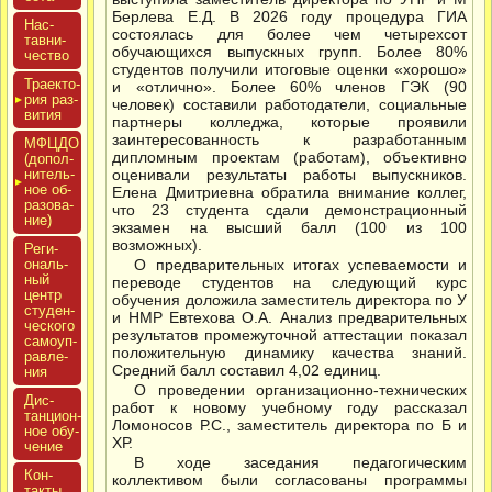
Берлева Е.Д. В 2026 году процедура ГИА
Нас­
состоялась для более чем четырехсот
тавни­
обучающихся выпускных групп. Более 80%
чес­тво
студентов получили итоговые оценки «хорошо»
Тра­ек­то­
и «отлично». Более 60% членов ГЭК (90
рия раз­
человек) составили работодатели, социальные
ви­тия
партнеры колледжа, которые проявили
заинтересованность к разработанным
МФЦДО
дипломным проектам (работам), объективно
(до­пол­
ни­тель­
оценивали результаты работы выпускников.
ное об­
Елена Дмитриевна обратила внимание коллег,
ра­зова­
что 23 студента сдали демонстрационный
ние)
экзамен на высший балл (100 из 100
возможных).
Реги­
ональ­
О предварительных итогах успеваемости и
ный
переводе студентов на следующий курс
центр
обучения доложила заместитель директора по У
сту­ден­
и НМР Евтехова О.А. Анализ предварительных
ческо­го
результатов промежуточной аттестации показал
са­мо­уп­
положительную динамику качества знаний.
равле­
Средний балл составил 4,02 единиц.
ния
О проведении организационно-технических
Дис­
работ к новому учебному году рассказал
танци­он­
Ломоносов Р.С., заместитель директора по Б и
ное обу­
ХР.
чение
В ходе заседания педагогическим
Кон­
коллективом были согласованы программы
такты