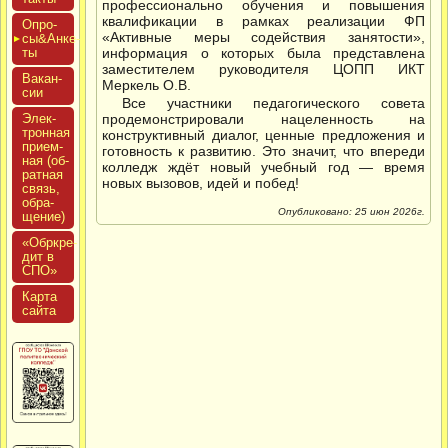
профессионально обучения и повышения
квалификации в рамках реализации ФП
Опро­
«Активные меры содействия занятости»,
сы&Анке­
ты
информация о которых была представлена
заместителем руководителя ЦОПП ИКТ
Вакан­
Меркель О.В.
сии
Все участники педагогического совета
Элек­
продемонстрировали нацеленность на
трон­ная
конструктивный диалог, ценные предложения и
при­ем­
готовность к развитию. Это значит, что впереди
ная (об­
колледж ждёт новый учебный год — время
ратная
новых вызовов, идей и побед!
связь,
об­ра­
Опубликовано: 25 июн 2026г.
щение)
«Обркре­
дит в
СПО»
Кар­та
сай­та