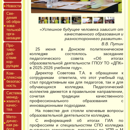
Новос­ти
Све­
дения
об об­ра­
зова­
«Успешное будущее человека зависит от
тель­ной
ор­га­
качественного образования и
низа­ции
разностороннего развития».
В.В. Путин
Про­
25 июня в Донском политехническом
тиво­
дей­
колледже состоялось заседание
ствие
педагогического совета «Об итогах
кор­
образовательной деятельности ГПОУ ТО «ДПК»
рупции
в 2025-2026 учебном году».
Директор Советова Т.А. в обращении к
Ком­
плексная
сотрудникам отметила, что этот учебный год
бе­зопас­
стал продуктивным как для педагогов, так и для
ность
обучающихся колледжа. Педагогический
коллектив движется в правильном направлении,
Сис­те­ма
сочетая традиции качественного
ме­нед­
профессионального образования с
жмен­та
ка­чес­
инновационными подходами.
тва
На повестке дня стояли ключевые вопросы
образовательной деятельности колледжа.
Мето­
С информацией об итогах ГИА по
дичес­
кая ра­
профессиям и специальностям СПО колледжа
бота
выступила заместитель директора по УПР и М