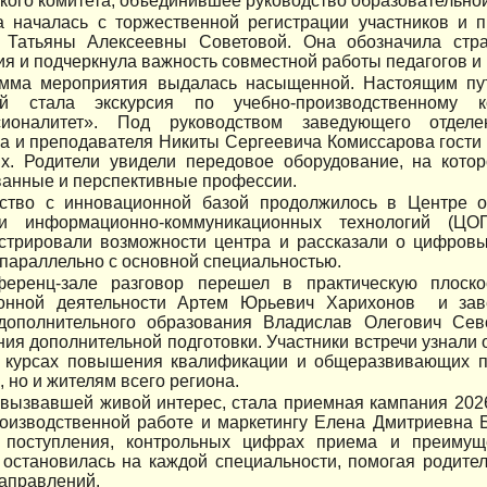
кого комитета, объединившее руководство образовательной
а началась с торжественной регистрации участников и п
 Татьяны Алексеевны Советовой. Она обозначила стра
я и подчеркнула важность совместной работы педагогов и 
мма мероприятия выдалась насыщенной. Настоящим пу
ий стала экскурсия по учебно-производственному 
ионалитет». Под руководством заведующего отделе
а и преподавателя Никиты Сергеевича Комиссарова гости
их. Родители увидели передовое оборудование, на кото
ванные и перспективные профессии.
ство с инновационной базой продолжилось в Центре 
ки информационно-коммуникационных технологий (Ц
стрировали возможности центра и рассказали о цифровы
параллельно с основной специальностью.
еренц-зале разговор перешел в практическую плоско
онной деятельности Артем Юрьевич Харихонов и за
дополнительного образования Владислав Олегович Сев
ия дополнительной подготовки. Участники встречи узнали
, курсах повышения квалификации и общеразвивающих п
, но и жителям всего региона.
 вызвавшей живой интерес, стала приемная кампания 2026
роизводственной работе и маркетингу Елена Дмитриевна 
 поступления, контрольных цифрах приема и преимущ
 остановилась на каждой специальности, помогая родите
аправлений.