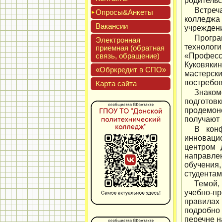
родительс
Встреч
Опро­сы&Анке­ты
колледжа
Вакан­сии
учреждени
Програ
Элек­трон­ная
технолог
при­ем­ная (об­ратная
связь, об­ра­щение)
«Професс
Куковякин
«Обркре­дит в СПО»
мастерск
востребо
Кар­та сай­та
Знаком
подготов
продемон
получают 
В конф
инноваци
центром 
направлен
обучения
студентам
Темой,
учебно-п
правилах
подробно
перечне н