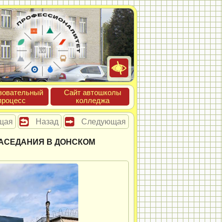
зова­тель­ный
Сайт ав­тошко­лы
про­цесс
кол­леджа
щая
Назад
Следующая
ЗАСЕДАНИЯ В ДОНСКОМ