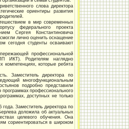
 организации и семьи студентов.
риветственного слова директора
тегические ориентиры развития
родителей.
тешествием в мир современных
корпусу федерального проекта
нием Сергея Константиновича
 смогли лично оценить оснащение
ром сегодня студенты осваивают
опережающей профессиональной
ОПП ИКТ). Родителям наглядно
х компетенциях, которые ребята
сть. Заместитель директора по
ведующий многофункциональным
остьянов подробно представили
 о программах профессионального
рограммах, доступных не только
 года. Заместитель директора по
Берлева доложила об актуальных
ествах целевого обучения. Она
лям сориентироваться в широком