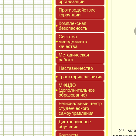
ор­га­низа­ции
Про­тиво­дей­ствие
кор­рупции
Ком­плексная
бе­зопас­ность
Сис­те­ма
ме­нед­жмен­та
ка­чес­тва
Мето­дичес­кая
ра­бота
Нас­тавни­чес­тво
Тра­ек­то­рия раз­ви­тия
МФЦДО
(до­пол­ни­тель­ное
об­ра­зова­ние)
Реги­ональ­ный центр
сту­ден­ческо­го
са­мо­уп­равле­ния
Дис­танци­он­ное
обу­чение
27 мая
Кон­такты