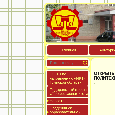
Глав­ная
Аби­тури­
ОТКРЫТЫ
ЦОПП по
нап­равле­нию «ИКТ»
ПОЛИТЕХ
Туль­ской об­ласти
Феде­раль­ный про­ект
«Про­фес­си­она­литет»
Новос­ти
Све­дения об
об­ра­зова­тель­ной