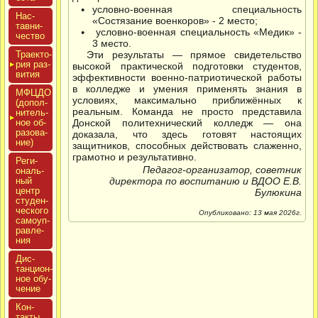
условно-военная специальность
Нас­
«Состязание военкоров» - 2 место;
тавни­
условно-военная специальность «Медик» -
чес­тво
3 место.
Тра­ек­то­
Эти результаты — прямое свидетельство
рия раз­
высокой практической подготовки студентов,
ви­тия
эффективности военно-патриотической работы
в колледже и умения применять знания в
МФЦДО
условиях, максимально приближённых к
(до­пол­
реальным. Команда не просто представила
ни­тель­
ное об­
Донской политехнический колледж — она
ра­зова­
доказала, что здесь готовят настоящих
ние)
защитников, способных действовать слаженно,
грамотно и результативно.
Реги­
Педагог-организатор, советник
ональ­
ный
директора по воспитанию и ВДОО Е.В.
центр
Булюкина
сту­ден­
ческо­го
Опубликовано: 13 мая 2026г.
са­мо­уп­
равле­
ния
Дис­
танци­он­
ное обу­
чение
Кон­
такты