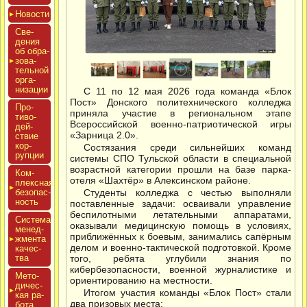
Новос­ти
Све­
дения
об об­ра­
зова­
тель­ной
ор­га­
низа­ции
С 11 по 12 мая 2026 года команда «Блок
Пост» Донского политехнического колледжа
Про­
приняла участие в региональном этапе
тиво­
Всероссийской военно-патриотической игры
дей­
«Зарница 2.0».
ствие
кор­
Состязания среди сильнейших команд
рупции
системы СПО Тульской области в специальной
возрастной категории прошли на базе парка-
Ком­
отеля «Шахтёр» в Алексинском районе.
плексная
бе­зопас­
Студенты колледжа с честью выполняли
ность
поставленные задачи: осваивали управление
беспилотными летательными аппаратами,
Сис­те­ма
оказывали медицинскую помощь в условиях,
ме­нед­
приближённых к боевым, занимались сапёрным
жмен­та
делом и военно-тактической подготовкой. Кроме
ка­чес­
тва
того, ребята углубили знания по
кибербезопасности, военной журналистике и
Мето­
ориентированию на местности.
дичес­
Итогом участия команды «Блок Пост» стали
кая ра­
два призовых места:
бота