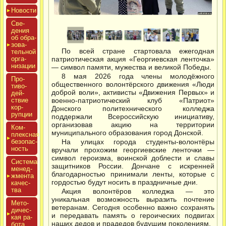
Новос­ти
Све­
дения
об об­ра­
зова­
По всей стране стартовала ежегодная
тель­ной
ор­га­
патриотическая акция «Георгиевская ленточка»
низа­ции
— символ памяти, мужества и великой Победы.
8 мая 2026 года члены молодёжного
Про­
общественного волонтёрского движения «Люди
тиво­
доброй воли», активисты «Движения Первых» и
дей­
ствие
военно-патриотический клуб «Патриот»
кор­
Донского политехнического колледжа
рупции
поддержали Всероссийскую инициативу,
организовав акцию на территории
Ком­
муниципального образования город Донской.
плексная
бе­зопас­
На улицах города студенты-волонтёры
ность
вручали прохожим георгиевские ленточки —
символ героизма, воинской доблести и славы
Сис­те­ма
защитников России. Дончане с искренней
ме­нед­
благодарностью принимали ленты, которые с
жмен­та
гордостью будут носить в праздничные дни.
ка­чес­
тва
Акция волонтёров колледжа — это
уникальная возможность выразить почтение
Мето­
ветеранам. Сегодня особенно важно сохранять
дичес­
и передавать память о героических подвигах
кая ра­
наших дедов и прадедов будущим поколениям.
бота