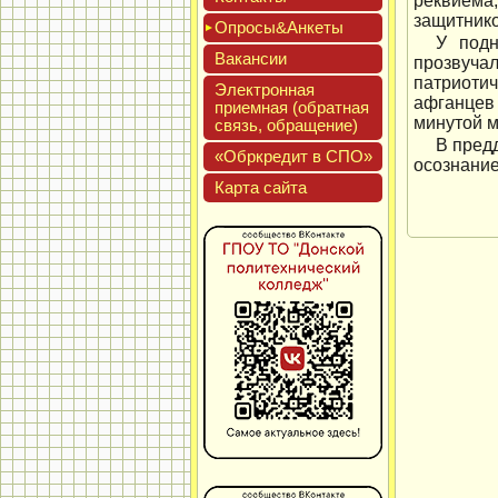
реквиема,
защитнико
Опро­сы&Анке­ты
У подн
Вакан­сии
прозвуча
патриотич
Элек­трон­ная
афганцев
при­ем­ная (об­ратная
минутой м
связь, об­ра­щение)
В пред
«Обркре­дит в СПО»
осознание
Кар­та сай­та