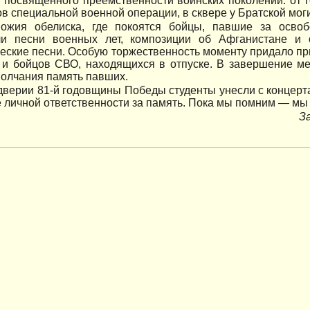
 посвященного преемственности воинских поколений: от 
в специальной военной операции, в сквере у Братской мо
ожия обелиска, где покоятся бойцы, павшие за освоб
ли песни военных лет, композиции об Афганистане и
еские песни. Особую торжественность моменту придало пр
 и бойцов СВО, находящихся в отпуске. В завершение м
олчания память павших.
дверии 81-й годовщины Победы студенты унесли с концерта 
 личной ответственности за память. Пока мы помним — м
З