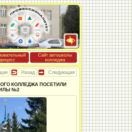
зова­тель­ный
Сайт ав­тошко­лы
про­цесс
кол­леджа
щая
Назад
Следующая
КОГО КОЛЛЕДЖА ПОСЕТИЛИ
ГИЛЫ №2