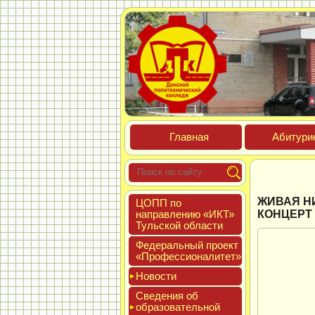
Глав­ная
Аби­тури­
ЖИВАЯ Н
ЦОПП по
нап­равле­нию «ИКТ»
КОНЦЕРТ
Туль­ской об­ласти
Феде­раль­ный про­ект
«Про­фес­си­она­литет»
Новос­ти
Све­дения об
об­ра­зова­тель­ной