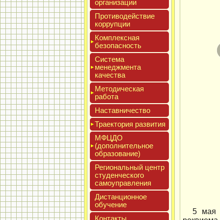
ор­га­низа­ции
Про­тиво­дей­ствие
кор­рупции
Ком­плексная
бе­зопас­ность
Сис­те­ма
ме­нед­жмен­та
ка­чес­тва
Мето­дичес­кая
ра­бота
Нас­тавни­чес­тво
Тра­ек­то­рия раз­ви­тия
МФЦДО
(до­пол­ни­тель­ное
об­ра­зова­ние)
Реги­ональ­ный центр
сту­ден­ческо­го
са­мо­уп­равле­ния
Дис­танци­он­ное
обу­чение
5 мая 
Кон­такты