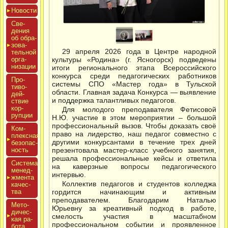
Новос­ти
Све­
дения
об об­ра­
зова­
29 апреля 2026 года в Центре народной
тель­ной
ор­га­
культуры «Родина» (г. Ясногорск) подведены
низа­ции
итоги регионального этапа Всероссийского
конкурса среди педагогических работников
Про­
системы СПО «Мастер года» в Тульской
тиво­
области. Главная задача Конкурса — выявление
дей­
и поддержка талантливых педагогов.
ствие
кор­
Для молодого преподавателя Фетисовой
рупции
Н.Ю. участие в этом мероприятии – большой
профессиональный вызов. Чтобы доказать своё
Ком­
право на лидерство, наш педагог совместно с
плексная
другими конкурсантами в течение трех дней
бе­зопас­
ность
презентовала мастер-класс учебного занятия,
решала профессиональные кейсы и ответила
Сис­те­ма
на каверзные вопросы педагогического
ме­нед­
интервью.
жмен­та
Коллектив педагогов и студентов колледжа
ка­чес­
тва
гордится начинающим и активным
преподавателем. Благодарим Наталью
Мето­
Юрьевну за креативный подход в работе,
дичес­
смелость участия в масштабном
кая ра­
профессиональном событии и проявленное
бота