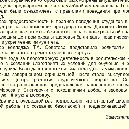
кое собрание, на котором были рассмотрены актуальные в
дены предварительные итоги учебной деятельности за I пол
тели были ознакомлены с правилами поведения при чр
д.
ах предосторожности и правила поведения студентов в
ул рассказал помощник прокурора города Донского Лизу
ил правовые аспекты безопасности на основе реальной пра
ующим Центром охраны здоровья были даны практически
и укреплению иммунитета.
тор колледжа Т.А. Советова представила родителям
ах капитального ремонта учебного корпуса.
гам года за плодотворную деятельность в родительском 
ие в создании благоприятных условий для обучения и ра
 вручила Благодарственные письма колледжа самым актив
ским завершением официальной части стало выступле
ниях Центра развития студенческого творчества. О
ное театрализованное представление, наполненное твор
Мороза и Снегурочки с пожеланиями добра и здоровья
ую, тёплую атмосферу.
брание в очередной раз подтвердило, что открытый диал
ой работы по созданию безопасной и поддерживающей 
.
Заместите