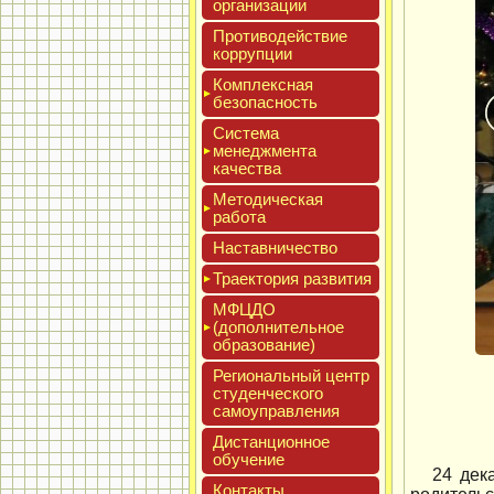
ор­га­низа­ции
Про­тиво­дей­ствие
кор­рупции
Ком­плексная
бе­зопас­ность
Сис­те­ма
ме­нед­жмен­та
ка­чес­тва
Мето­дичес­кая
ра­бота
Нас­тавни­чес­тво
Тра­ек­то­рия раз­ви­тия
МФЦДО
(до­пол­ни­тель­ное
об­ра­зова­ние)
Реги­ональ­ный центр
сту­ден­ческо­го
са­мо­уп­равле­ния
Дис­танци­он­ное
обу­чение
24 дек
Кон­такты