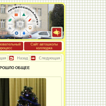
зова­тель­ный
Сайт ав­тошко­лы
про­цесс
кол­леджа
щая
Назад
Следующая
ПРОШЛО ОБЩЕЕ