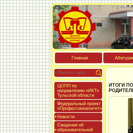
Глав­ная
Аби­тури­
ИТОГИ П
ЦОПП по
нап­равле­нию «ИКТ»
РОДИТЕЛ
Туль­ской об­ласти
Феде­раль­ный про­ект
«Про­фес­си­она­литет»
Новос­ти
Све­дения об
об­ра­зова­тель­ной