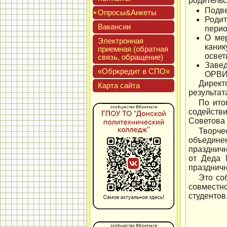
родительс
Подве
Опро­сы&Анке­ты
Роди
Вакан­сии
перио
О мер
Элек­трон­ная
каник
при­ем­ная (об­ратная
освет
связь, об­ра­щение)
Завед
«Обркре­дит в СПО»
ОРВИ 
Дирек
Кар­та сай­та
результат
По ито
содейств
Советова
Творче
объедине
празднич
от Деда 
праздничн
Это со
совместн
студентов