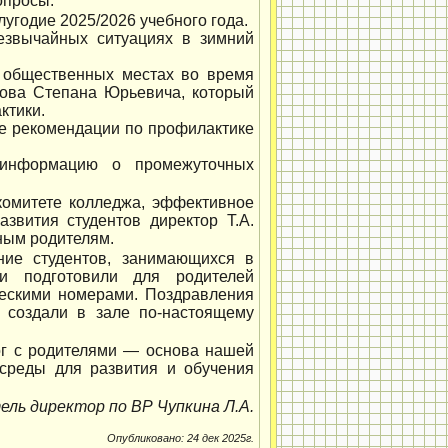
опросы.
угодие 2025/2026 учебного года.
езвычайных ситуациях в зимний
 общественных местах во время
нова Степана Юрьевича, который
ктики.
е рекомендации по профилактике
 информацию о промежуточных
комитете колледжа, эффективное
звития студентов директор Т.А.
ным родителям.
ние студентов, занимающихся в
ни подготовили для родителей
ческими номерами. Поздравления
 создали в зале по-настоящему
ог с родителями — основа нашей
среды для развития и обучения
ль директор по ВР Чупкина Л.А.
Опубликовано: 24 дек 2025г.